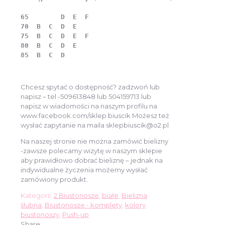
65        D  E  F

70  B  C  D  E

75  B  C  D  E  F

80  B  C  D  E

85  B  C  D
Chcesz spytać o dostępność? zadzwoń lub
napisz – tel -509613848 lub 504159713 lub
napisz w wiadomości na naszym profilu na
www.facebook.com/sklep.biuscik Możesz też
wysłać zapytanie na maila sklepbiuscik@o2.pl
Na naszej stronie nie można zamówić bielizny
-zawsze polecamy wizytę w naszym sklepie
aby prawidłowo dobrać bieliznę – jednak na
indywidualne życzenia możemy wysłać
zamówiony produkt.
Kategorii:
2 Biustonosze
,
białe
,
Bielizna
ślubna
,
Biustonosze - komplety
,
kolory
biustonoszy
,
Push-up
Share