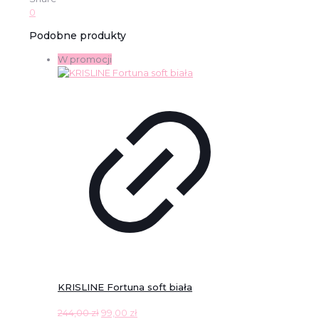
0
Podobne produkty
W promocji
KRISLINE Fortuna soft biała
Pierwotna
Aktualna
244,00
zł
99,00
zł