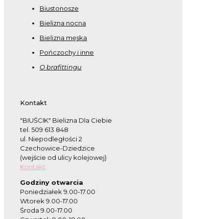
Biustonosze
Bielizna nocna
Bielizna męska
Pończochy i inne
O brafittingu
Kontakt
"BIUŚCIK" Bielizna Dla Ciebie
tel. 509 613 848
ul. Niepodległości 2
Czechowice-Dziedzice
(wejście od ulicy kolejowej)
Kontakt
Godziny otwarcia
Poniedziałek 9.00-17.00
Wtorek 9.00-17.00
Środa 9.00-17.00