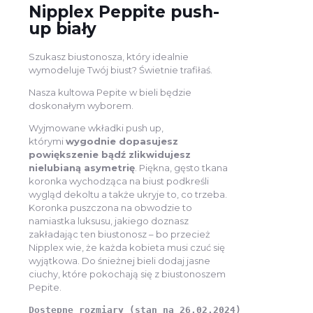
Nipplex Peppite push-
up biały
Szukasz biustonosza, który idealnie
wymodeluje Twój biust? Świetnie trafiłaś.
Nasza kultowa Pepite w bieli będzie
doskonałym wyborem.
Wyjmowane wkładki push up,
którymi
wygodnie dopasujesz
powiększenie bądź zlikwidujesz
nielubianą asymetrię
. Piękna, gęsto tkana
koronka wychodząca na biust podkreśli
wygląd dekoltu a także ukryje to, co trzeba.
Koronka puszczona na obwodzie to
namiastka luksusu, jakiego doznasz
zakładając ten biustonosz – bo przecież
Nipplex wie, że każda kobieta musi czuć się
wyjątkowa. Do śnieżnej bieli dodaj jasne
ciuchy, które pokochają się z biustonoszem
Pepite.
Dostępne rozmiary (stan na 26.02.2024)
