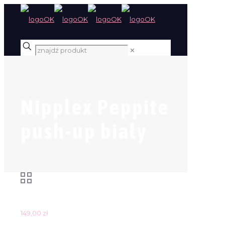
✕
Nipplex Peppite
push-up biały
149,00
zł