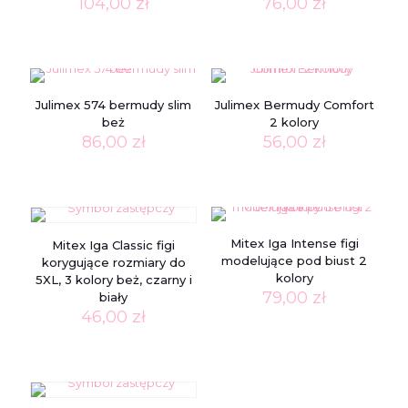
104,00
zł
76,00
zł
Julimex 574 bermudy slim
Julimex Bermudy Comfort
beż
2 kolory
86,00
zł
56,00
zł
Mitex Iga Intense figi
Mitex Iga Classic figi
modelujące pod biust 2
korygujące rozmiary do
kolory
5XL, 3 kolory beż, czarny i
79,00
zł
biały
46,00
zł