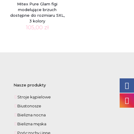
Mitex Pure Glam figi
modelujące brzuch
dostępne do rozmiaru 5XL,
3 kolory
105,00
zł
Nasze produkty
Stroje kąpielowe
Biustonosze
Bielizna nocna
Bielizna męska
Pończochy i inne