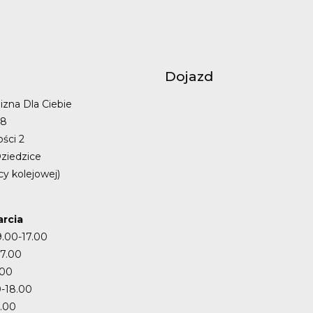
Dojazd
izna Dla Ciebie
48
ości 2
ziedzice
cy kolejowej)
rcia
9.00-17.00
17.00
.00
-18.00
7.00