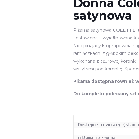
Donna Col
satynowa
Piżama satynowa
COLETTE
t
zestawiona z wyrafinowaną ko
Nieopinający krój zapewnia na
ramiączkach, z głębokim dekolt
wykonana z ażurowej koronki.
wszytymi pod koronkę. Spoden
Piżama dostępna również w
Do kompletu polecamy szlaf
piżama czerwona         