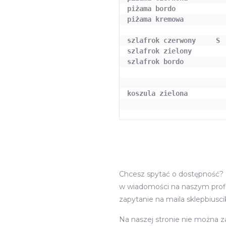
piżama bordo             
szlafrok czerwony     S 
szlafrok zielony        
szlafrok bordo           
koszula zielona          
Chcesz spytać o dostępność? z
w wiadomości na naszym profi
zapytanie na maila sklepbiusc
Na naszej stronie nie można 