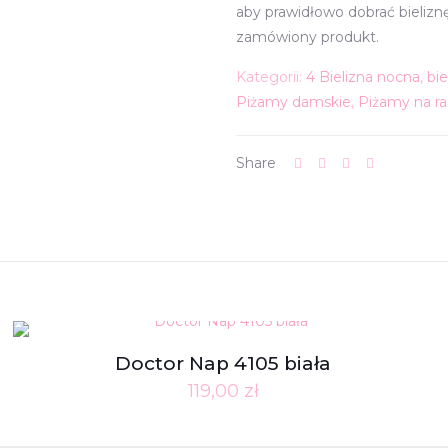
aby prawidłowo dobrać bieliz
zamówiony produkt.
Kategorii:
4 Bielizna nocna
,
bi
Piżamy damskie
,
Piżamy na r
Share
Doctor Nap 4105 biała
119,00
zł