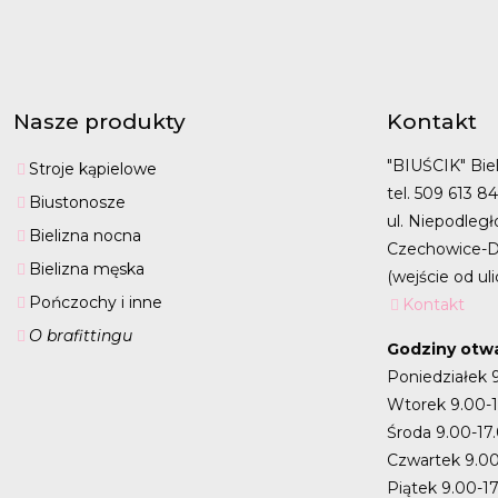
Nasze produkty
Kontakt
"BIUŚCIK" Biel
Stroje kąpielowe
tel. 509 613 8
Biustonosze
ul. Niepodległ
Bielizna nocna
Czechowice-D
Bielizna męska
(wejście od uli
Pończochy i inne
Kontakt
O brafittingu
Godziny otwa
Poniedziałek 
Wtorek 9.00-
Środa 9.00-17
Czwartek 9.00
Piątek 9.00-1