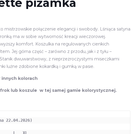
ette piżamka
o mistrzowskie połączenie elegancji i swobody. Lśniąca satyna
ronką ma w sobie wytworność kreacji wieczorowej.
jwyższy komfort. Koszulka na regulowanych cienkich
em. Jej górna część – zarówno z przodu, jak i z tyłu –
 Stanik dwuwarstwowy, z nieprzezroczystymi miseczkami
ki luźne zdobione kokardką i gumką w pasie.
 innych kolorach
rok lub koszule w tej samej gamie kolorystycznej.
      L   XL