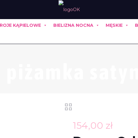
ROJE KĄPIELOWE
BIELIZNA NOCNA
MĘSKIE
B
e piżamka saty
154,00
zł