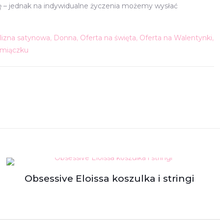
nę – jednak na indywidualne życzenia możemy wysłać
elizna satynowa
,
Donna
,
Oferta na święta
,
Oferta na Walentynki
,
amiączku
Obsessive Eloissa koszulka i stringi