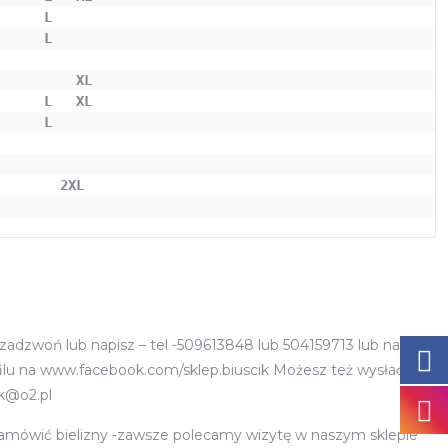
     L   

          XL  
      L   XL
     L   

       2XL

adzwoń lub napisz – tel -509613848 lub 504159713 lub napisz
lu na www.facebook.com/sklep.biuscik Możesz też wysłać
ik@o2.pl
zamówić bielizny -zawsze polecamy wizytę w naszym sklepie