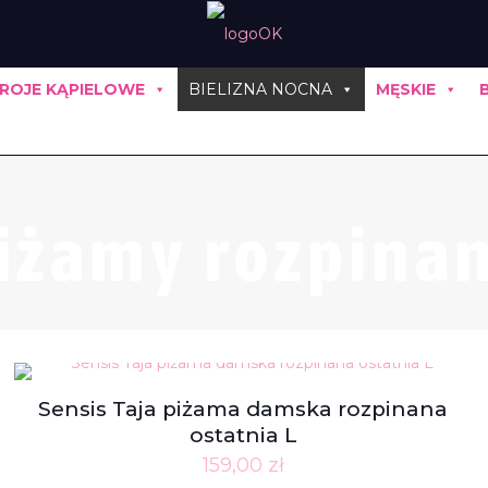
ROJE KĄPIELOWE
BIELIZNA NOCNA
MĘSKIE
iżamy rozpina
Sensis Taja piżama damska rozpinana
ostatnia L
159,00
zł