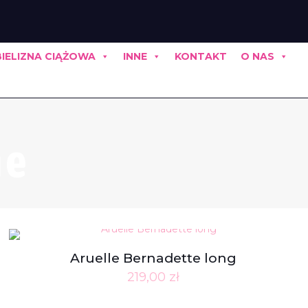
BIELIZNA CIĄŻOWA
INNE
KONTAKT
O NAS
ne
Aruelle Bernadette long
219,00
zł