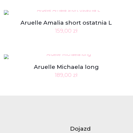
Aruelle Amalia short ostatnia L
159,00
zł
Aruelle Michaela long
189,00
zł
Dojazd