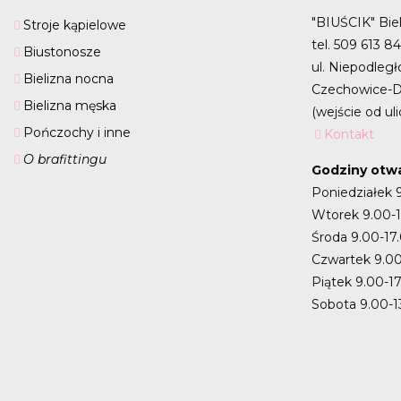
"BIUŚCIK" Biel
Stroje kąpielowe
tel. 509 613 8
Biustonosze
ul. Niepodległ
Bielizna nocna
Czechowice-D
Bielizna męska
(wejście od uli
Pończochy i inne
Kontakt
O brafittingu
Godziny otwa
Poniedziałek 
Wtorek 9.00-
Środa 9.00-17
Czwartek 9.00
Piątek 9.00-1
Sobota 9.00-1