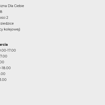
izna Dla Ciebie
48
ości 2
ziedzice
cy kolejowej)
rcia
9.00-17.00
17.00
.00
-18.00
7.00
3.00