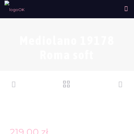
Mediolano 19178
Roma soft
219,00
zł