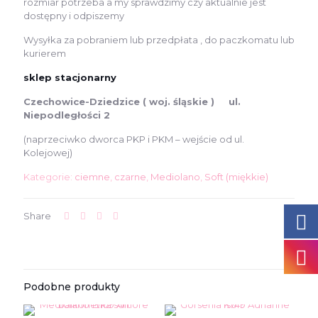
rozmiar potrzeba a my sprawdzimy czy aktualnie jest
dostępny i odpiszemy
Wysyłka za pobraniem lub przedpłata , do paczkomatu lub
kurierem
sklep stacjonarny
Czechowice-Dziedzice ( woj. śląskie ) ul.
Niepodległości 2
(naprzeciwko dworca PKP i PKM – wejście od ul.
Kolejowej)
Kategorie:
ciemne
,
czarne
,
Mediolano
,
Soft (miękkie)
Share
Podobne produkty