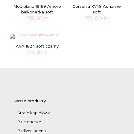
Mediolano 19169 Amore
Gorsenia K749 Adrianne
balkonetka soft
soft
219,00
zł
179,00
zł
AVA 1824 soft czarny
134,00
zł
Nasze produkty
Stroje kąpielowe
Biustonosze
Bielizna nocna