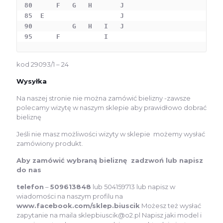
80      F   G   H       J  

85  E                   J

90          G   H   I   J

95      F           I
kod 29093/1 – 24
Wysyłka
Na naszej stronie nie można zamówić bielizny -zawsze
polecamy wizytę w naszym sklepie aby prawidłowo dobrać
bieliznę
Jeśli nie masz możliwości wizyty w sklepie możemy wysłać
zamówiony produkt.
Aby zamówić wybraną bieliznę zadzwoń lub napisz
do nas
telefon
–
509613848
lub 504159713 lub napisz w
wiadomości na naszym profilu na
www.facebook.com/sklep.biuscik
Możesz też wysłać
zapytanie na maila sklepbiuscik@o2.pl Napisz jaki model i