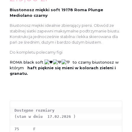
Biustonosz miękki soft 19178 Roma Plunge
Mediolano czarny
Biustonosz miękki idealnie zbierający piersi. Obwód ze
stabilnej siatki zapewni maksymalne podtrzymanie biustu.
Konstrukcja jednocześnie stabilna i lekka skierowana dla
pań ze średnim, dużym i bardzo dużym biustem.
Do kompletu polecamy figi
ROMA black soft
to czarny biustonosz w
którym
haft pięknie się mieni w kolorach zieleni i
granatu.
Dostępne rozmiary 

(stan w dniu  17.02.2026 )

75      F     
