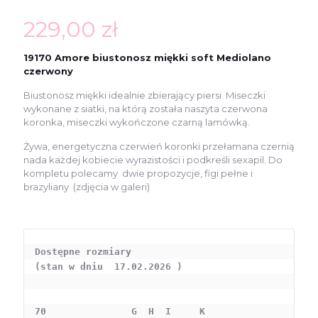
229,00
zł
19170 Amore biustonosz miękki soft Mediolano
czerwony
Biustonosz miękki idealnie zbierający piersi. Miseczki
wykonane z siatki, na którą została naszyta czerwona
koronka, miseczki wykończone czarną lamówką.
Żywa, energetyczna czerwień koronki przełamana czernią
nada każdej kobiecie wyrazistości i podkreśli sexapil. Do
kompletu polecamy dwie propozycje, figi pełne i
brazyliany
(zdjęcia w galeri)
Dostępne rozmiary 

(stan w dniu  17.02.2026 )

70               G  H  I     K
