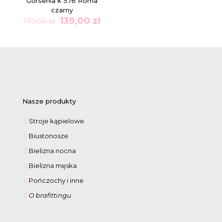
Gorsenia k 576 Roma
czarny
Pierwotna
Aktualna
139,00
zł
179,00
zł
cena
cena
wynosiła:
wynosi:
179,00 zł.
139,00 zł.
Nasze produkty
Stroje kąpielowe
Biustonosze
Bielizna nocna
Bielizna męska
Pończochy i inne
O brafittingu