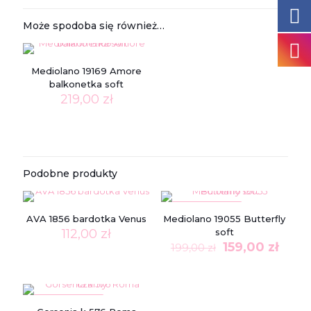
Może spodoba się również…
Mediolano 19169 Amore
balkonetka soft
219,00
zł
Podobne produkty
W PROMOCJI
AVA 1856 bardotka Venus
Mediolano 19055 Butterfly
112,00
zł
soft
Pierwotna
Aktu
159,00
zł
199,00
zł
cena
cena
wynosiła:
wynos
199,00 zł.
159,00
W PROMOCJI