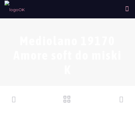
Mediolano 19170
Amore soft do miski
K