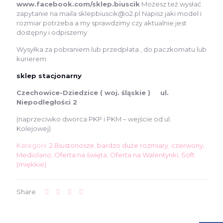
www.facebook.com/sklep.biuscik
Możesz też wysłać
zapytanie na maila sklepbiuscik@o2.pl Napisz jaki model i
rozmiar potrzeba a my sprawdzimy czy aktualnie jest
dostępny i odpiszemy
Wysyłka za pobraniem lub przedpłata , do paczkomatu lub
kurierem
sklep stacjonarny
Czechowice-Dziedzice ( woj. śląskie ) ul.
Niepodległości 2
(naprzeciwko dworca PKP i PKM – wejście od ul.
Kolejowej)
Kategorii:
2 Biustonosze
,
bardzo duże rozmiary
,
czerwony
,
Mediolano
,
Oferta na święta
,
Oferta na Walentynki
,
Soft
(miękkie)
Share