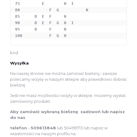
75         E        H  I

80            F  G           K

85      D  E  F     H     

90      D  E  F  G  H  I

95      D     F     H  

100           F  G  H
kod
Wysyłka
Na naszej stronie nie można zamówić bielizny -zawsze
polecamy wizytę w naszym sklepie aby prawidłowo dobrać
bieliznę
Jeśli nie masz możliwości wizyty w sklepie możemy wysłać
zamówiony produkt.
Aby zamówić wybraną bieliznę zadzwoń lub napisz
do nas
telefon
–
509613848
lub 504159713 lub napisz w
wiadomości na naszym profilu na