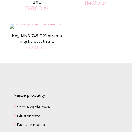
2XL
114,00
zł
128,00
zł
Key MNS 745 B21 piżama
męska ostatnia L
152,00
zł
Nasze produkty
Stroje kąpielowe
Biustonosze
Bielizna nocna