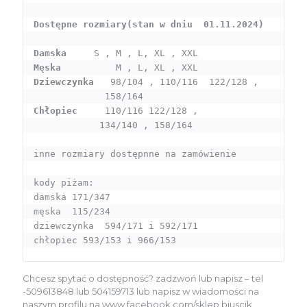
Dostępne rozmiary(stan w dniu  01.11.2024)
Damska   
Męska     
Dziewczynka 
  98/104 , 110/116  122/128 , 

Chłopiec   
  110/116 122/128 , 

            134/140 , 158/164

inne rozmiary dostępnne na zamówienie 

kody piżam:

damska 171/347

męska  115/234

dziewczynka  594/171 i 592/171

chłopiec 593/153 i 966/153
Chcesz spytać o dostępność? zadzwoń lub napisz – tel
-509613848 lub 504159713 lub napisz w wiadomości na
naszym profilu na www.facebook.com/sklep.biuscik