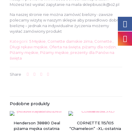
Możesz też wysłać zapytanie na maila sklepbiuscik@o2.pl
Na naszej stronie nie można zamówić bielizny -zawsze
polecamy wizytę w naszym sklepie aby prawidłowo dobrać
bieliznę – jednak na indywidualne życzenia możemy
wysłać zamówiony produkt
Kategorii:
5 Męskie
,
Cornette damskie zima
,
Cornette.
,
Długi rękaw męskie
,
Oferta na święta
,
piżamy dla rodzin
,
Piżamy męskie
,
Piżamy męskie
,
prezenty dla Panów na
święta
Share
Podobne produkty
Henderson 38880 Deal
CORNETTE 115/105
piżama męska ostatnia
“Chameleon” -XL-ostatnia