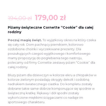
Pierwotna
Aktualna
179,00
zł
194,00
zł
cena
cena
Piżamy świąteczne Cornette “Cookie” dla całej
wynosiła:
wynosi:
rodziny
194,00 zł.
179,00 zł.
Poczuj magię świąt.
To wyjątkowy okres na który czeka
się cały rok. Dom pachnący piernikiem, kolorowo
ozdobione choinki i wyczekiwane prezenty. Dla
poszukujących czegoś wyjątkowego i komfortowego
mamy propozycję do pogłebienia tego nastroju,
polecamy od firmy Cornette zestawy piżam “Cookie” dla
całej rodziny.
Bluzy piżam dla dziewczyn w kolorze ekru a chłopaków w
kolorze zielonym posiadają okrągły dekolt i ozdobną
nadrukiem światecznego ciastka. Do kompletu zostały
dobrane takie same dobrze komponujące się spodnie w
świąteczną kratkę. Rękawy i dół spodni zostały
wykończone miękkimi ściągaczami co nadaje im
sportowego charakteru.