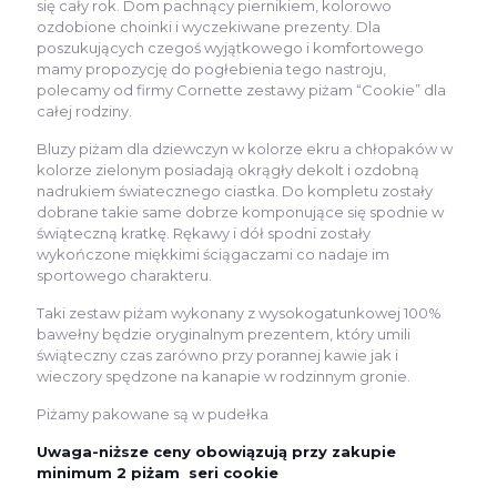
się cały rok. Dom pachnący piernikiem, kolorowo
ozdobione choinki i wyczekiwane prezenty. Dla
poszukujących czegoś wyjątkowego i komfortowego
mamy propozycję do pogłebienia tego nastroju,
polecamy od firmy Cornette zestawy piżam “Cookie” dla
całej rodziny.
Bluzy piżam dla dziewczyn w kolorze ekru a chłopaków w
kolorze zielonym posiadają okrągły dekolt i ozdobną
nadrukiem światecznego ciastka. Do kompletu zostały
dobrane takie same dobrze komponujące się spodnie w
świąteczną kratkę. Rękawy i dół spodni zostały
wykończone miękkimi ściągaczami co nadaje im
sportowego charakteru.
Taki zestaw piżam wykonany z wysokogatunkowej 100%
bawełny będzie oryginalnym prezentem, który umili
świąteczny czas zarówno przy porannej kawie jak i
wieczory spędzone na kanapie w rodzinnym gronie.
Piżamy pakowane są w pudełka
Uwaga-niższe ceny obowiązują przy zakupie
minimum 2 piżam seri cookie