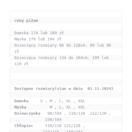
ceny piżam
Damska 174 lub 189 zł 

Męska 179 lub 194 zł 

Dziecięca rozmiary 86 do 128cm. 89 lub 96 
zł 

Dziecięca rozmiary 134 do 164cm. 109 lub 
119 zł

Dostępne rozmiary(stan w dniu  01.11.2024)
Damska   
Męska     
Dziewczynka 
  98/104 , 110/116  122/128 , 

Chłopiec   
  110/116 122/128 , 

            134/140 , 158/164
