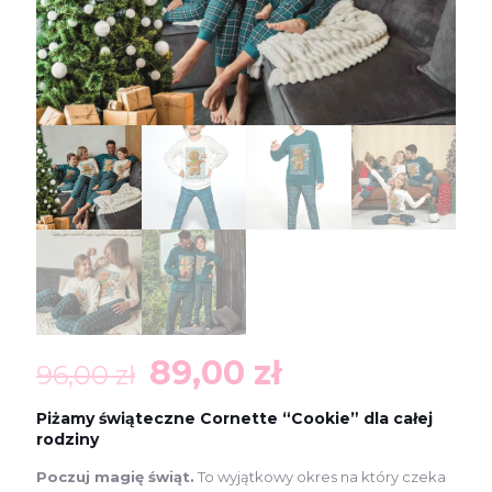
Pierwotna
Aktualna
89,00
zł
96,00
zł
cena
cena
Piżamy świąteczne Cornette “Cookie” dla całej
wynosiła:
wynosi:
rodziny
96,00 zł.
89,00 zł.
Poczuj magię świąt.
To wyjątkowy okres na który czeka