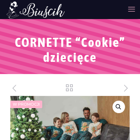
CORNETTE “Cookie”
dziecięce
W PROMOCJI