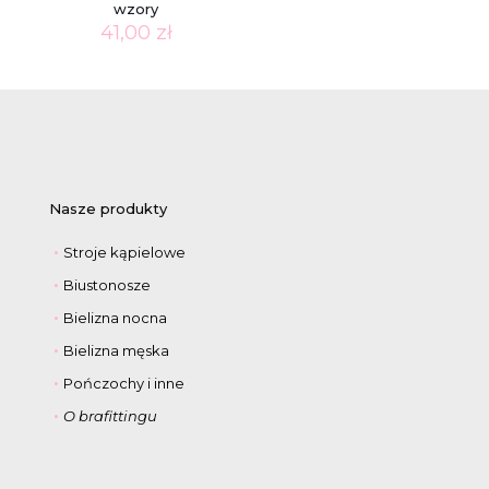
wzory
41,00
zł
Nasze produkty
Stroje kąpielowe
Biustonosze
Bielizna nocna
Bielizna męska
Pończochy i inne
O brafittingu