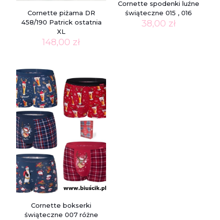
Cornette spodenki luźne
Cornette piżama DR
świąteczne 015 , 016
458/190 Patrick ostatnia
38,00
zł
XL
148,00
zł
Cornette bokserki
świąteczne 007 różne