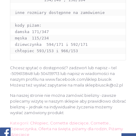
inne rozmiary dostępnne na zamówienie 

kody piżam:

damska 171/347

męska  115/234

dziewczynka  594/171 i 592/171

chłopiec 593/153 i 966/153
Chcesz spytać o dostępność? zadzwoń lub napisz – tel
-509613848 lub 504159713 lub napisz w wiadomości na
naszym profilu na www.facebook.com/sklep.biuscik
Możesz też wysłać zapytanie na maila sklepbiuscik@o2.pl
Na naszej stronie nie można zamówić bielizny -zawsze
polecamy wizytę w naszym sklepie aby prawidłowo dobrać
bieliznę – jednak na indywidualne życzenia możemy
wysłać zamówiony produkt
Kategorii:
Chłopiec
,
Cornette dziecięce
,
Cornette.
,
Dziewczynka
,
Oferta na święta
,
piżamy dla rodzin
,
Piżamy
dziecięce