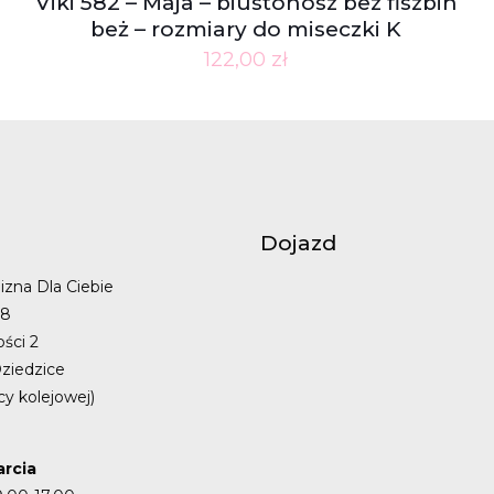
Viki 582 – Maja – biustonosz bez fiszbin
beż – rozmiary do miseczki K
122,00
zł
Dojazd
izna Dla Ciebie
48
ości 2
ziedzice
cy kolejowej)
rcia