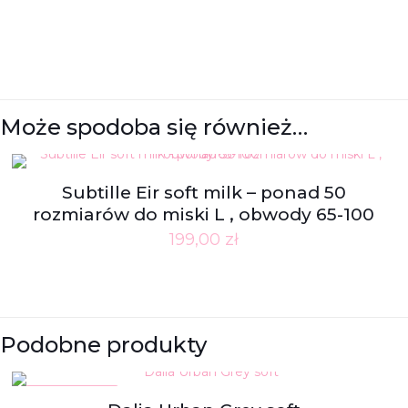
Może spodoba się również…
Subtille Eir soft milk – ponad 50
rozmiarów do miski L , obwody 65-100
199,00
zł
Podobne produkty
W PROMOCJI