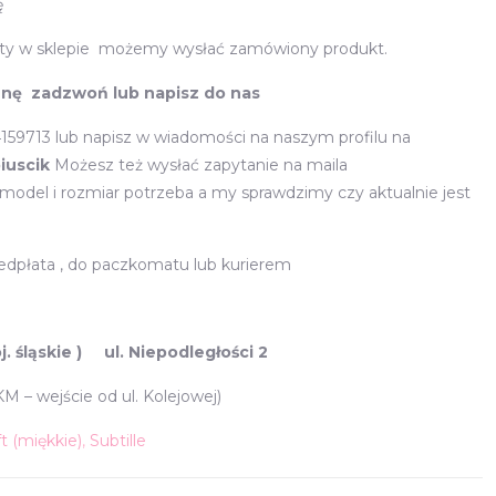
ę
zyty w sklepie możemy wysłać zamówiony produkt.
znę zadzwoń lub napisz do nas
159713 lub napisz w wiadomości na naszym profilu na
iuscik
Możesz też wysłać zapytanie na maila
i model i rozmiar potrzeba a my sprawdzimy czy aktualnie jest
edpłata , do paczkomatu lub kurierem
 śląskie ) ul. Niepodległości 2
 – wejście od ul. Kolejowej)
t (miękkie)
,
Subtille