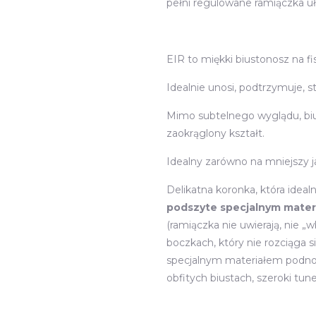
pełni regulowane ramiączka uł
EIR to miękki biustonosz na f
Idealnie unosi, podtrzymuje, sta
Mimo subtelnego wyglądu, biu
zaokrąglony kształt.
Idealny zarówno na mniejszy ja
Delikatna koronka, która ideal
podszyte specjalnym mater
(ramiączka nie uwierają, nie „wb
boczkach, który nie rozciąga
specjalnym materiałem podno
obfitych biustach, szeroki tu