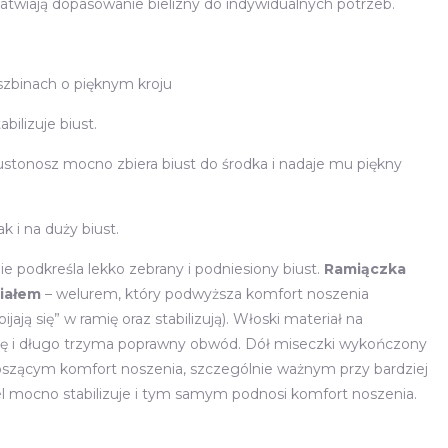
atwiają dopasowanie bielizny do indywidualnych potrzeb.
iszbinach o pięknym kroju
bilizuje biust.
stonosz mocno zbiera biust do środka i nadaje mu piękny
k i na duży biust.
nie podkreśla lekko zebrany i podniesiony biust.
Ramiączka
iałem
– welurem, który podwyższa komfort noszenia
ijają się” w ramię oraz stabilizują). Włoski materiał na
 się i długo trzyma poprawny obwód. Dół miseczki wykończony
szącym komfort noszenia, szczególnie ważnym przy bardziej
nel mocno stabilizuje i tym samym podnosi komfort noszenia.