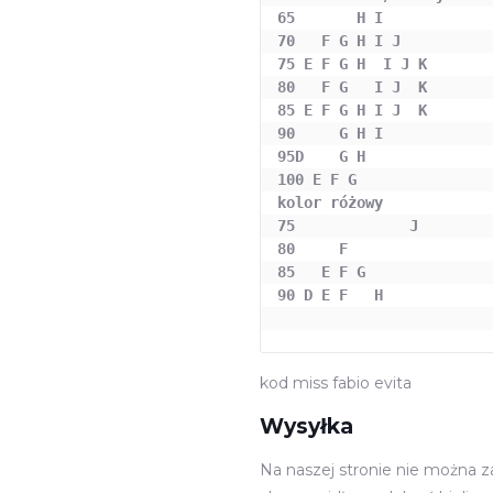
65       H I

70   F G H I J 

75 E F G H  I J K

80   F G   I J  K 

85 E F G H I J  K 

90     G H I 

95D    G H      

100 E F G

kolor różowy

75             J

80     F 

85   E F G 

90 D E F   H

kod miss fabio evita
Wysyłka
Na naszej stronie nie można 