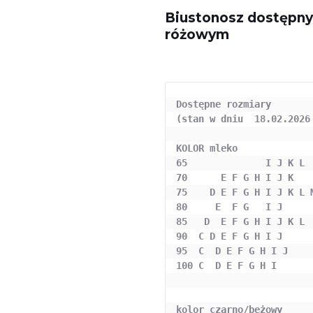
Biustonosz dostępny
różowym
Dostępne rozmiary 

(stan w dniu  18.02.2026 
KOLOR mleko

65              I J K L

70      E F G H I J K

75    D E F G H I J K L M
80     E  F G   I J      
85   D  E F G H I J K L  
90  C D E F G H I J

95  C  D E F G H I J     
100 C  D E F G H I

kolor czarno/beżowy
