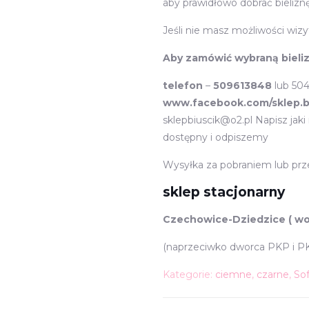
aby prawidłowo dobrać bielizn
Jeśli nie masz możliwości wi
Aby zamówić wybraną bieli
telefon
–
509613848
lub 504
www.facebook.com/sklep.b
sklepbiuscik@o2.pl Napisz jak
dostępny i odpiszemy
Wysyłka za pobraniem lub prz
sklep stacjonarny
Czechowice-Dziedzice ( woj.
(naprzeciwko dworca PKP i PKM
Kategorie:
ciemne
,
czarne
,
Sof