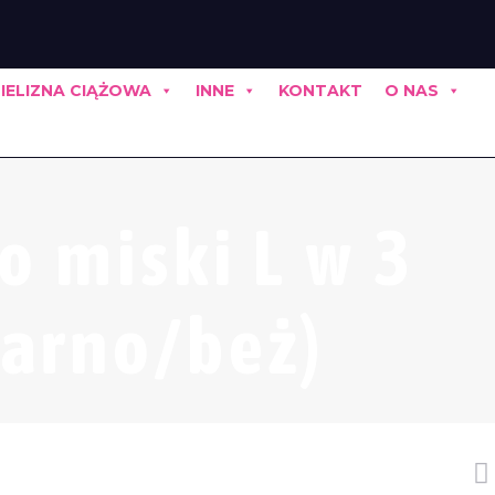
IELIZNA CIĄŻOWA
INNE
KONTAKT
O NAS
o miski L w 3
zarno/beż)