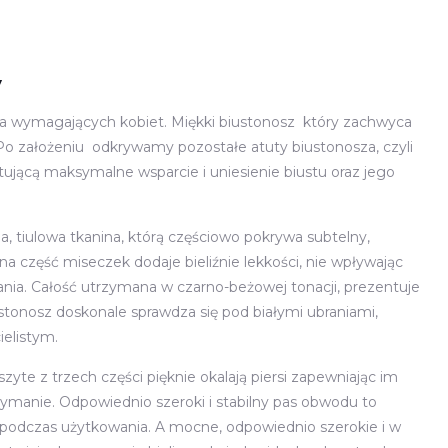
y
dla wymagających kobiet. Miękki biustonosz który zachwyca
 Po założeniu odkrywamy pozostałe atuty biustonosza, czyli
ującą maksymalne wsparcie i uniesienie biustu oraz jego
a, tiulowa tkanina, którą częściowo pokrywa subtelny,
na część miseczek dodaje bieliźnie lekkości, nie wpływając
nia. Całość utrzymana w czarno-beżowej tonacji, prezentuje
ustonosz doskonale sprawdza się pod białymi ubraniami,
ielistym.
zyte z trzech części pięknie okalają piersi zapewniając im
ymanie. Odpowiednio szeroki i stabilny pas obwodu to
podczas użytkowania. A mocne, odpowiednio szerokie i w