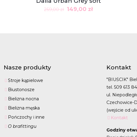
Dalia Urban Grey soft
Pierwotna
Aktualna
149,00
zł
259,00
zł
cena
cena
wynosiła:
wynosi:
259,00 zł.
149,00 zł.
Nasze produkty
Kontakt
"BIUŚCIK" Biel
Stroje kąpielowe
tel. 509 613 8
Biustonosze
ul. Niepodległ
Bielizna nocna
Czechowice-D
Bielizna męska
(wejście od uli
Pończochy i inne
Kontakt
O brafittingu
Godziny otwa