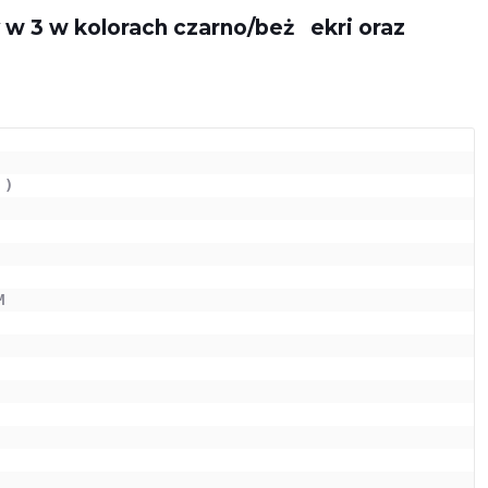
 w 3 w kolorach czarno/beż ekri oraz
)

          

     

 

 
