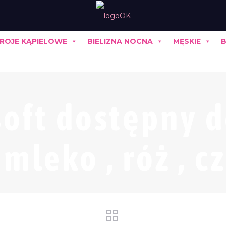
ROJE KĄPIELOWE
BIELIZNA NOCNA
MĘSKIE
B
 soft dostępny d
 mleko , róż , c