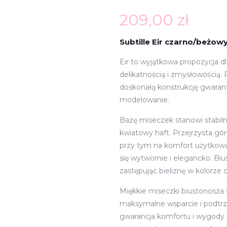
209,00
zł
Subtille Eir czarno/beżow
Eir to wyjątkowa propozycja 
delikatnością i zmysłowością.
doskonałą konstrukcję gwarant
modelowanie.
Bazę miseczek stanowi stabiln
kwiatowy haft. Przejrzysta gór
przy tym na komfort użytkowa
się wytwornie i elegancko. Bi
zastępując bieliznę w kolorze c
Miękkie miseczki biustonosza s
maksymalne wsparcie i podtrz
gwarancja komfortu i wygody 