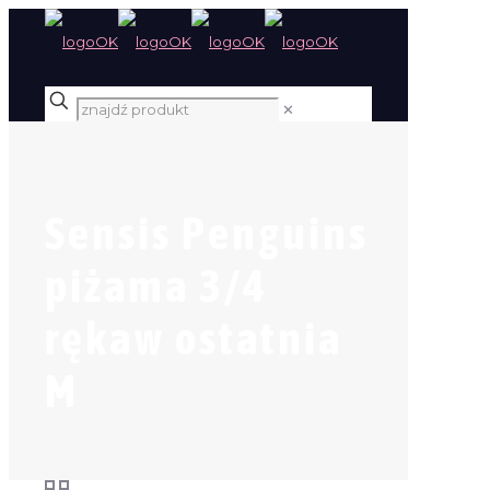
✕
Sensis Penguins
piżama 3/4
rękaw ostatnia
M