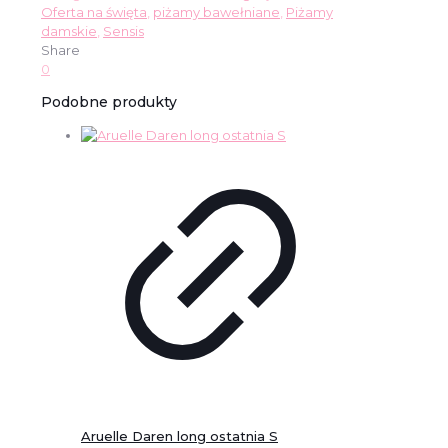
Oferta na święta
,
piżamy bawełniane
,
Piżamy
damskie
,
Sensis
Share
0
Podobne produkty
Aruelle Daren long ostatnia S