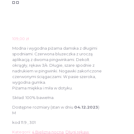
109,00
zł
Modna i wygodna piżama damska z długimi
spodniami. Czerwona bluzeczka z uroczą
aplikacją z dwoma pingwinkami. Dekolt
okrągły, rękaw 3/4. Długie, szare spodnie z
nadrukiem w pingwinki. Nogawki zakończone
czerwonymi ściągaczami. W pasie szeroka,
wygodna gumka.
Piżama miękka i miła w dotyku.
Skład: 100% bawełna.
Dostępne rozmiary (stan w dniu
04.12.2023
)
M
kod 11.9 , 301
Kategorii:
4 Bielizna nocna
,
Długi rękaw
,