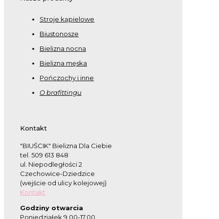
Stroje kąpielowe
Biustonosze
Bielizna nocna
Bielizna męska
Pończochy i inne
O brafittingu
Kontakt
"BIUŚCIK" Bielizna Dla Ciebie
tel. 509 613 848
ul. Niepodległości 2
Czechowice-Dziedzice
(wejście od ulicy kolejowej)
Kontakt
Godziny otwarcia
Poniedziałek 9.00-17.00