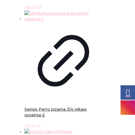
189,00
zł
Sensis Perro piżama 3/4 rękaw
ostatnia S
129,00
zł