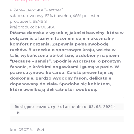
PIŻAMA DAMSKA “Panther”
skład surowcowy: 52% bawełna, 48% poliester
producent: SENSIS
kraj produkcji: POLSKA
Piżama damska z wysokiej jakości bawełny, która w
połączeniu z luźnym fasonem daje maksymalny
komfort noszenia. Zapewnia pełną swobodę
ruchów. Bluzeczka o sportowym kroju, wcięta w
talii, wykończona półkoliście, ozdobiony napisem
“Because – sensis”. Spodnie wzorzyste, o prostym
fasonie, z krótkimi nogawkami i gumą w pasie. W
pasie satynowa kokarda. Całość prezentuje się
doskonale. Bardzo wygodny fason, delikatnie
dopasowany do ciała. Spodoba się kobietom,
które uwielbiają delikatność i swobodę.
Dostępne rozmiary (stan w dniu 03.03.2024)

 M 
kod 09021/4 – 6szt