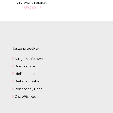
czerwony i granat
159,00
zł
Nasze produkty
Stroje kąpielowe
Biustonosze
Bielizna nocna
Bielizna męska
Pończochy i inne
O brafittingu