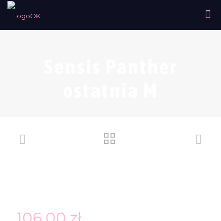
Sensis Panther
ostatnia M
106,00
zł