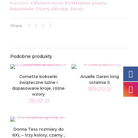
Kategorii:
4 Bielizna nocna
,
Krótki rękaw
,
piżamy
bawełniane
,
Piżamy damskie
,
Sensis
Share
Podobne produkty
Cornette bokserki
Aruelle Daren long
świąteczne luźne i
ostatnia S
dopasowane kroje, różne
189,00
zł
wzory
38,00
zł
Donna Tess rozmiary do
6XL – trzy kolory; czarny ,