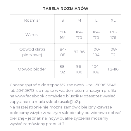
TABELA ROZMIARÓW
Rozmiar
S
M
L
XL
158-
164-
164-
170-
Wzrost
164
170
170
176
Obwód klatki
84-
100-
108-
92-96
piersiowej
88
104
112
88-
96-
104-
Obwód bioder
112-116
92
100
108
Chcesz spytać o dostępność? zadzwoń – tel -509613848
lub 504159713 lub napisz w wiadomości na naszym profilu
na www.facebook.com/sklep.biuscik Możesz też wysłać
zapytanie na maila sklepbiuscik@o2.pl
Na naszej stronie nie można zamówić bielizny -zawsze
polecamy wizytę w naszym sklepie aby prawidłowo dobrać
bieliznę – jednak na indywidualne życzenia możemy
wysłać zamówiony produkt ?