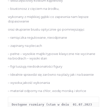
– dwuczęściowy kostium kąpielowy
209,00 zł.
159,00 zł.
– biustonosz z cięciem na środku,
wykonany z miękkiej gąbki co zapewnia nam lepsze
dopasowanie
oraz skupianie biustu optycznie go pomniejszając
– ramiączka regulowane, nieodpinane
– zapinany na plecach
– pełne – wysokie majtki typowe klasyczne nie wycinane
na biodrach – wysoki stan
– figi tuszują niedoskonałości figury
– Idealnie sprawdzi się zarówno na plaży jak i na basenie
– wysoka jakość wykonania
– materiał odporny na chlor, wodę morską i słońce
Dostępne rozmiary (stan w dniu  01.07.2023 