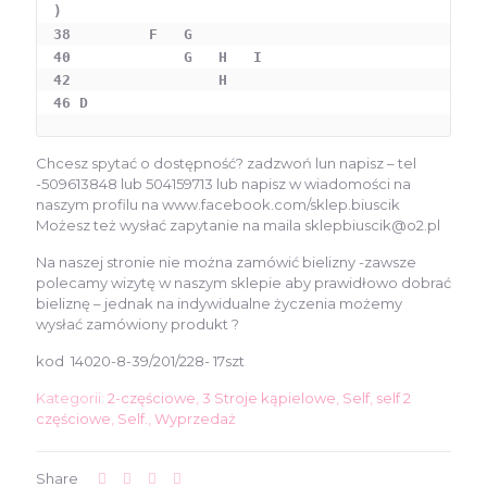
)

38         F   G

40             G   H   I

42                 H 

46 D 
Chcesz spytać o dostępność? zadzwoń lun napisz – tel
-509613848 lub 504159713 lub napisz w wiadomości na
naszym profilu na www.facebook.com/sklep.biuscik
Możesz też wysłać zapytanie na maila sklepbiuscik@o2.pl
Na naszej stronie nie można zamówić bielizny -zawsze
polecamy wizytę w naszym sklepie aby prawidłowo dobrać
bieliznę – jednak na indywidualne życzenia możemy
wysłać zamówiony produkt ?
kod 14020-8-39/201/228- 17szt
Kategorii:
2-częściowe
,
3 Stroje kąpielowe
,
Self
,
self 2
częściowe
,
Self.
,
Wyprzedaż
Share