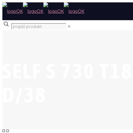
✕
SELF S 730 T18
D/38