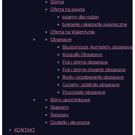
Stringi
Oferta na święta
piżamy dla rodzin
bokserki i skarpetki świąteczne
Oferta na Walentynki
Obsessive
Biustonosze, komplety obssesive
Koszulki Obssesive
Figi i stringi obssesive
Figi i stringi otwarte obssesive
Body i przebieranki obssesive
Gorsety, szlafroki obssesive
Pozostałe obssesive
Bony upominkowe
Skarpety
Rajstopy
Dodatki i akcesoria
KONTAKT