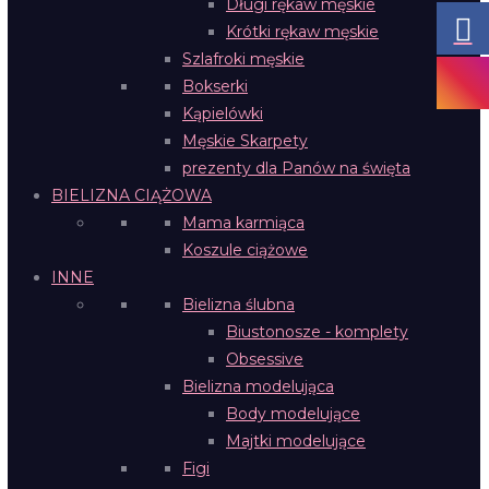
Długi rękaw męskie
Krótki rękaw męskie
Szlafroki męskie
Bokserki
Kąpielówki
Męskie Skarpety
prezenty dla Panów na święta
BIELIZNA CIĄŻOWA
Mama karmiąca
Koszule ciążowe
INNE
Bielizna ślubna
Biustonosze - komplety
Obsessive
Bielizna modelująca
Body modelujące
Majtki modelujące
Figi