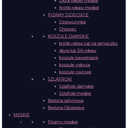
Długi rękaw męskie
Krótki rękaw męskie
PIŻAMY DZIECIĘCE
Dziewczynka
Chłopiec
KOSZULE DAMSKIE
krótki rękaw lub na ramiączku
długi lub 3/4 rękaw
koszule bawełniane
koszule viskoza
koszule ciążowe
SZLAFROKI
Szlafroki damskie
Szlafroki męskie
Bielizna satynowa
Bielizna Obsessive
MĘSKIE
Piżamy męskie