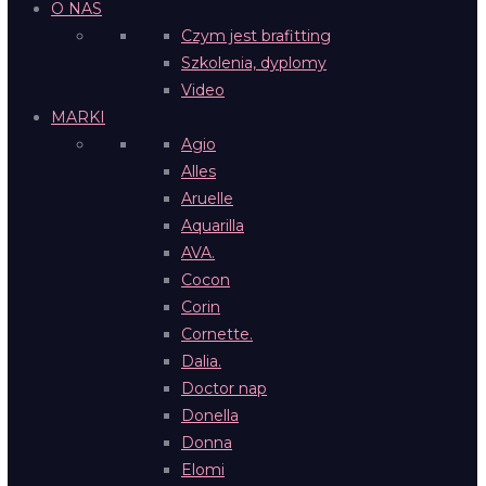
O NAS
Czym jest brafitting
Szkolenia, dyplomy
Video
MARKI
Agio
Alles
Aruelle
Aquarilla
AVA.
Cocon
Corin
Cornette.
Dalia.
Doctor nap
Donella
Donna
Elomi