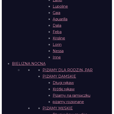
Lavel
Lupoline
Gaia
Aquarilla
Dalia
Feba
Krisline
Lorin
Nessa
Inne
BIELIZNA NOCNA
PIŻAMY DLA RODZIN, PAR
PIŻAMY DAMSKIE
Długi rękaw
Krótki rękaw
Piżamy na ramiączku
piżamy rozpinane
PIŻAMY MĘSKIE