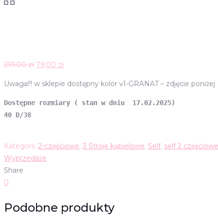
Pierwotna
Aktualna
219,00
zł
79,00
zł
cena
cena
Uwaga!!! w sklepie dostępny kolor v1-GRANAT – zdjęcie poniżej
wynosiła:
wynosi:
219,00 zł.
79,00 zł.
Dostępne rozmiary ( stan w dniu  17.02.2025) 

40 D/38

Kategorii:
2-częściowe
,
3 Stroje kąpielowe
,
Self
,
self 2 częściow
Wyprzedaże
Share
0
Podobne produkty