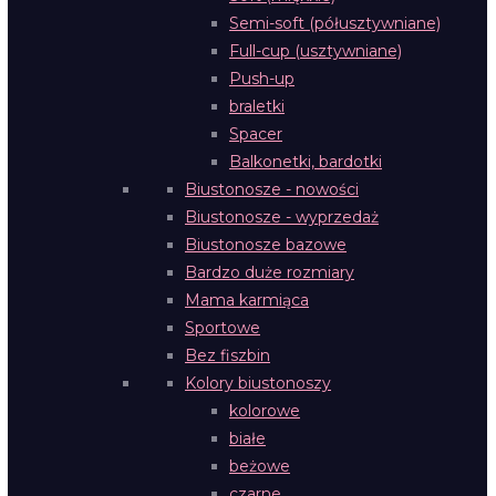
Semi-soft (półusztywniane)
Full-cup (usztywniane)
Push-up
braletki
Spacer
Balkonetki, bardotki
Biustonosze - nowości
Biustonosze - wyprzedaż
Biustonosze bazowe
Bardzo duże rozmiary
Mama karmiąca
Sportowe
Bez fiszbin
Kolory biustonoszy
kolorowe
białe
beżowe
czarne