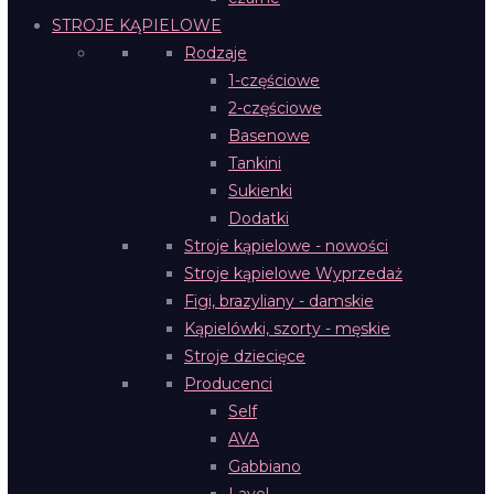
STROJE KĄPIELOWE
Rodzaje
1-częściowe
2-częściowe
Basenowe
Tankini
Sukienki
Dodatki
Stroje kąpielowe - nowości
Stroje kąpielowe Wyprzedaż
Figi, brazyliany - damskie
Kąpielówki, szorty - męskie
Stroje dziecięce
Producenci
Self
AVA
Gabbiano