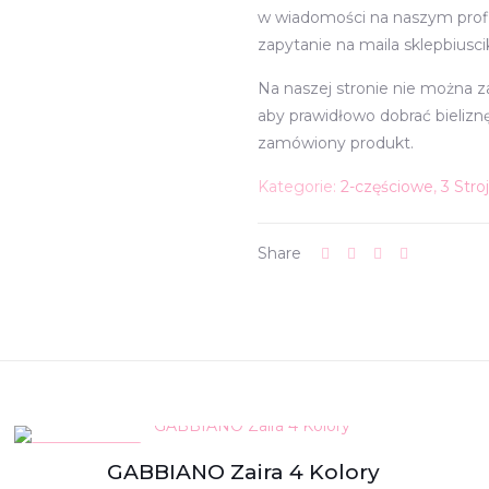
w wiadomości na naszym profi
zapytanie na maila sklepbiusc
Na naszej stronie nie można 
aby prawidłowo dobrać bieliz
zamówiony produkt.
Kategorie:
2-częściowe
,
3 Stro
Share
W PROMOCJI
GABBIANO Zaira 4 Kolory