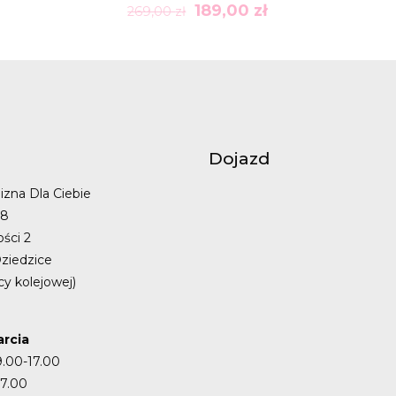
Pierwotna
Aktualna
189,00
zł
269,00
zł
cena
cena
wynosiła:
wynosi:
269,00 zł.
189,00 zł.
Dojazd
izna Dla Ciebie
48
ości 2
ziedzice
cy kolejowej)
rcia
9.00-17.00
17.00