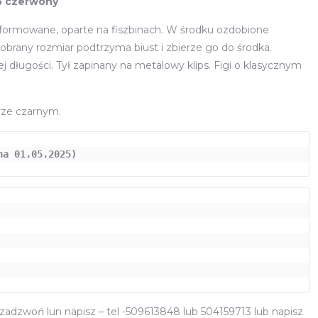
5 czerwony
 formowane, oparte na fiszbinach. W środku ozdobione
brany rozmiar podtrzyma biust i zbierze go do środka.
 długości. Tył zapinany na metalowy klips. Figi o klasycznym
rze czarnym.
na 01.05.2025)
adzwoń lun napisz – tel -509613848 lub 504159713 lub napisz