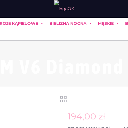
ROJE KĄPIELOWE
BIELIZNA NOCNA
MĘSKIE
B
KM V6 Diamond 
194,00
zł