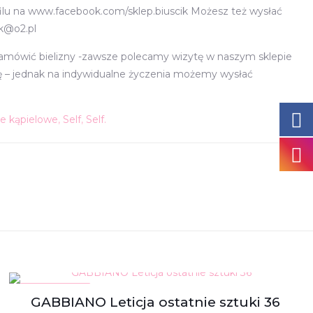
lu na www.facebook.com/sklep.biuscik Możesz też wysłać
ik@o2.pl
zamówić bielizny -zawsze polecamy wizytę w naszym sklepie
nę – jednak na indywidualne życzenia możemy wysłać
je kąpielowe
,
Self
,
Self.
W PROMOCJI
GABBIANO Leticja ostatnie sztuki 36