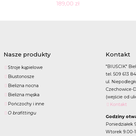
189,00
zł
Nasze produkty
Kontakt
"BIUŚCIK" Biel
Stroje kąpielowe
tel. 509 613 8
Biustonosze
ul. Niepodległ
Bielizna nocna
Czechowice-D
Bielizna męska
(wejście od uli
Pończochy i inne
Kontakt
O brafittingu
Godziny otwa
Poniedziałek 
Wtorek 9.00-