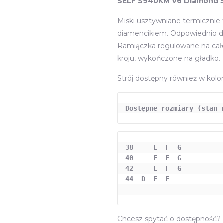
SELF S940KM V6 Diamond 
Miski usztywniane termicznie
diamencikiem. Odpowiednio do
Ramiączka regulowane na całej
kroju, wykończone na gładko.
Strój dostępny również w kolo
Dostępne rozmiary (stan 
38     E  F  G

40     E  F  G

42     E  F  G

44  D  E  F

Chcesz spytać o dostępność? z