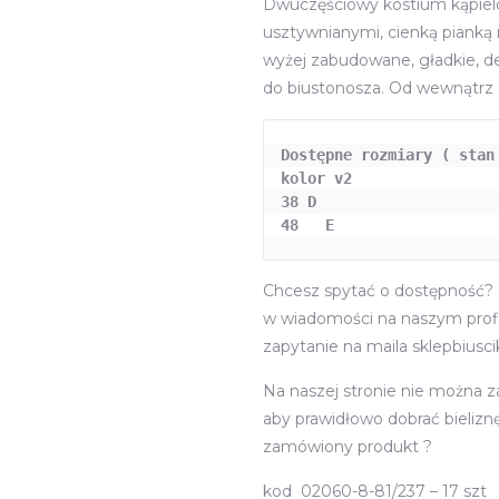
Dwuczęściowy kostium kąpielow
wynosi
usztywnianymi, cienką pianką
209,00
wyżej zabudowane, gładkie, d
do biustonosza. Od wewnątrz
Dostępne rozmiary ( stan 
kolor v2

38 D 

48   E
Chcesz spytać o dostępność? z
w wiadomości na naszym profi
zapytanie na maila sklepbiusc
Na naszej stronie nie można 
aby prawidłowo dobrać bieliz
zamówiony produkt ?
kod 02060-8-81/237 – 17 szt