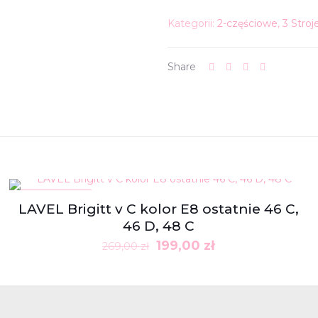
Kategorii:
2-częściowe
,
3 Stroj
Share
W PROMOCJI
LAVEL Brigitt v C kolor E8 ostatnie 46 C,
46 D, 48 C
Pierwotna
Aktualna
199,00
zł
269,00
zł
cena
cena
wynosiła:
wynosi:
269,00 zł.
199,00 zł.