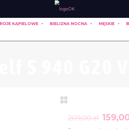
ROJE KĄPIELOWE
BIELIZNA NOCNA
MĘSKIE
B
elf S 940 G20 
Pierw
159,0
209,00
zł
cena