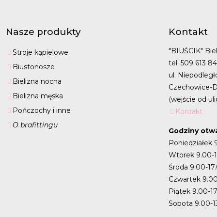
Nasze produkty
Kontakt
"BIUŚCIK" Biel
Stroje kąpielowe
tel. 509 613 8
Biustonosze
ul. Niepodległ
Bielizna nocna
Czechowice-D
Bielizna męska
(wejście od uli
Pończochy i inne
Kontakt
O brafittingu
Godziny otwa
Poniedziałek 
Wtorek 9.00-
Środa 9.00-17
Czwartek 9.00
Piątek 9.00-1
Sobota 9.00-1