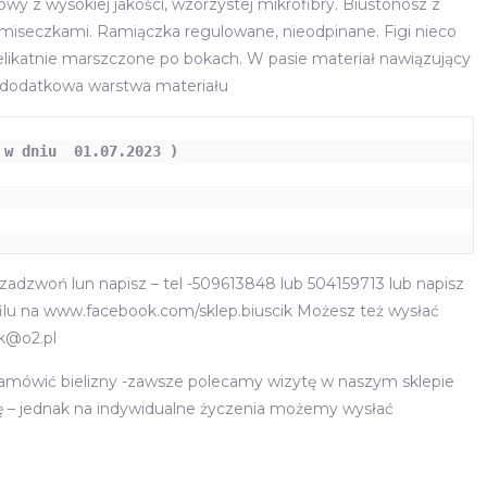
y z wysokiej jakości, wzorzystej mikrofibry. Biustonosz z
ła:
wynosi:
 miseczkami. Ramiączka regulowane, nieodpinane. Figi nieco
 zł.
159,00 zł.
elikatnie marszczone po bokach. W pasie materiał nawiązujący
 dodatkowa warstwa materiału
w dniu  01.07.2023 )

adzwoń lun napisz – tel -509613848 lub 504159713 lub napisz
lu na www.facebook.com/sklep.biuscik Możesz też wysłać
ik@o2.pl
zamówić bielizny -zawsze polecamy wizytę w naszym sklepie
nę – jednak na indywidualne życzenia możemy wysłać