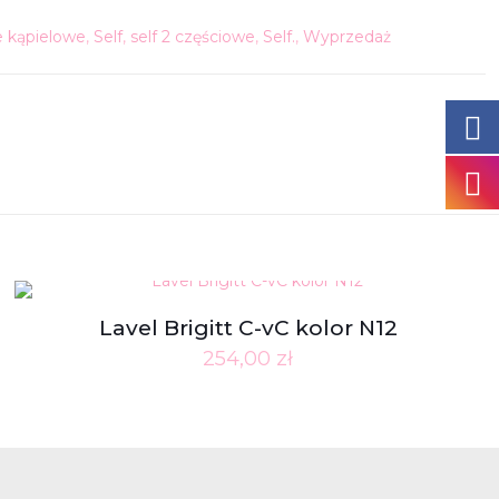
e kąpielowe
,
Self
,
self 2 częściowe
,
Self.
,
Wyprzedaż
Lavel Brigitt C-vC kolor N12
254,00
zł