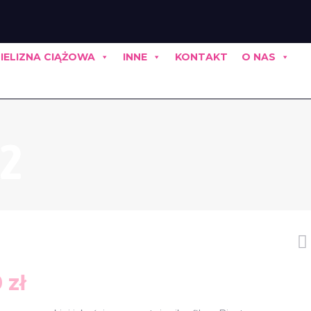
IELIZNA CIĄŻOWA
INNE
KONTAKT
O NAS
V2
otna
Aktualna
0
zł
cena