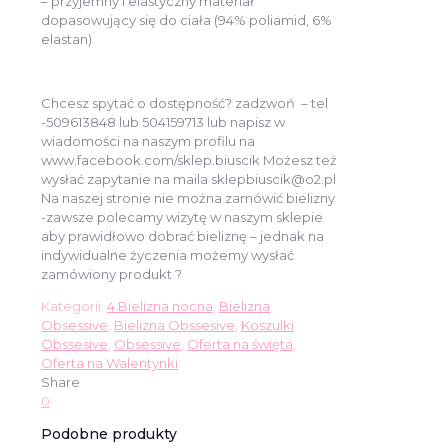
– przyjemny i elastyczny materiał
dopasowujący się do ciała (94% poliamid, 6%
elastan)
Chcesz spytać o dostępność? zadzwoń – tel
-509613848 lub 504159713 lub napisz w
wiadomości na naszym profilu na
www.facebook.com/sklep.biuscik Możesz też
wysłać zapytanie na maila sklepbiuscik@o2.pl
Na naszej stronie nie można zamówić bielizny
-zawsze polecamy wizytę w naszym sklepie
aby prawidłowo dobrać bieliznę – jednak na
indywidualne życzenia możemy wysłać
zamówiony produkt ?
Kategorii:
4 Bielizna nocna
,
Bielizna
Obsessive
,
Bielizna Obssesive
,
Koszulki
Obssesive
,
Obsessive
,
Oferta na święta
,
Oferta na Walentynki
Share
0
Podobne produkty