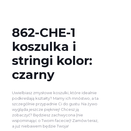
862-CHE-1
koszulka i
stringi kolor:
czarny
Uwielbiasz zmysłowe koszulki, które idealnie
podkreślają kształty? Mamy ich mnóstwo, a ta
szczególnie przypadnie Ci do gustu. Na żywo
wygląda jeszcze piękniej! Chcesz ją
zobaczyć? Będziesz zachwycona (nie
wspominając o Twoim facecie)! Zamów teraz,
a już niebawem będzie Twoja!