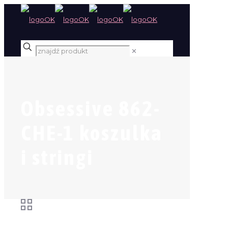
✕
Obsessive 862-
CHE-1 koszulka
i stringi