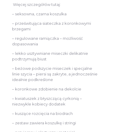
Więcej szczegółów tutaj:
– seksowna, czarna koszulka
– prześwitująca siateczka z koronkowymi
brzegami
– regulowane ramiączka – możliwość
dopasowania
– lekko usztywniane miseczki delikatnie
podtrzymują biust
– beżowe podszycie miseczek i specjalne
linie szycia – piersi są zakryte, a jednocześnie
idealnie podkreślone
– koronkowe zdobienie na dekolcie
– kwiatuszek z błyszczącą cyrkonią –
niezwykle kobiecy dodatek
– kuszące rozcięcia na biodrach
– zestaw zawiera koszulkę i stringi