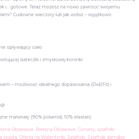
sek i… gotowe. Teraz możesz na nowo zawrócić swojemu
Wami? Cudowne wieczory lub jak wolisz – wyjątkowo
nie opływający ciało
itującej siateczki i zmysłowej koronki
iem – możliwość idealnego dopasowania (Did2Fit) i
ngi
zne materiały (90% poliamid, 10% elastan)
elizna Obsessive
,
Bielizna Obssesive
,
Gorsety, szlafroki
a święta
,
Oferta na Walentynki
,
Szlafroki
,
Szlafroki damskie