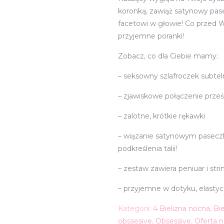
koronką, zawiąż satynowy pa
facetowi w głowie! Co przed 
przyjemne poranki!
Zobacz, co dla Ciebie mamy:
– seksowny szlafroczek subtel
– zjawiskowe połączenie prześw
– zalotne, krótkie rękawki
– wiązanie satynowym paseczk
podkreślenia talii!
– zestaw zawiera peniuar i stri
– przyjemne w dotyku, elastyc
Kategorii:
4 Bielizna nocna
,
Bi
obssesive
,
Obsessive
,
Oferta n