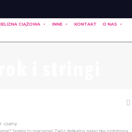
IELIZNA CIĄŻOWA
INNE
KONTAKT
O NAS
ok i stringi
or: czarny
nie? Spełnij to marzenie! Załóż delikatną siateczkę ozdobioną