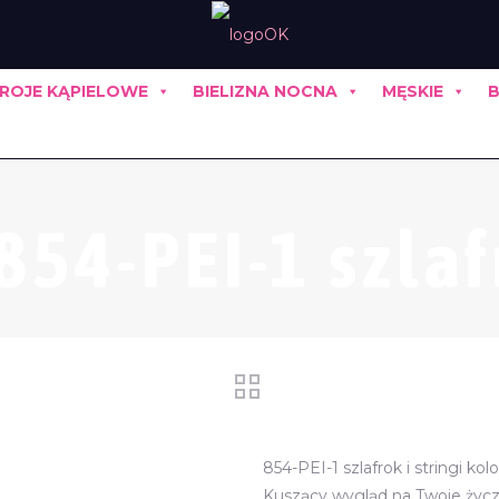
ROJE KĄPIELOWE
BIELIZNA NOCNA
MĘSKIE
B
54-PEI-1 szlafr
854-PEI-1 szlafrok i stringi kol
Kuszący wygląd na Twoje życze