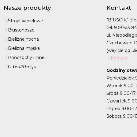
Nasze produkty
Kontakt
"BIUŚCIK" Biel
Stroje kąpielowe
tel. 509 613 8
Biustonosze
ul. Niepodległ
Bielizna nocna
Czechowice-D
Bielizna męska
(wejście od uli
Pończochy i inne
Kontakt
O brafittingu
Godziny otwa
Poniedziałek 
Wtorek 9.00-
Środa 9.00-17
Czwartek 9.00
Piątek 9.00-1
Sobota 9.00-1