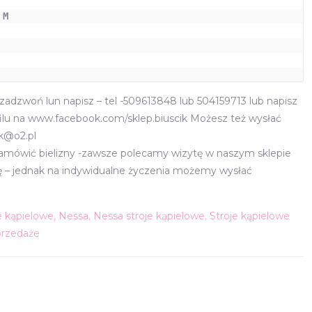
M

adzwoń lun napisz – tel -509613848 lub 504159713 lub napisz
lu na www.facebook.com/sklep.biuscik Możesz też wysłać
ik@o2.pl
zamówić bielizny -zawsze polecamy wizytę w naszym sklepie
nę – jednak na indywidualne życzenia możemy wysłać
e kąpielowe
,
Nessa
,
Nessa stroje kąpielowe
,
Stroje kąpielowe
rzedaże