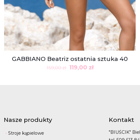
GABBIANO Beatriz ostatnia sztuka 40
Pierwotna
Aktualna
119,00
zł
159,00
zł
cena
cena
wynosiła:
wynosi:
159,00 zł.
119,00 zł.
Nasze produkty
Kontakt
"BIUŚCIK" Biel
Stroje kąpielowe
tel. 509 613 8