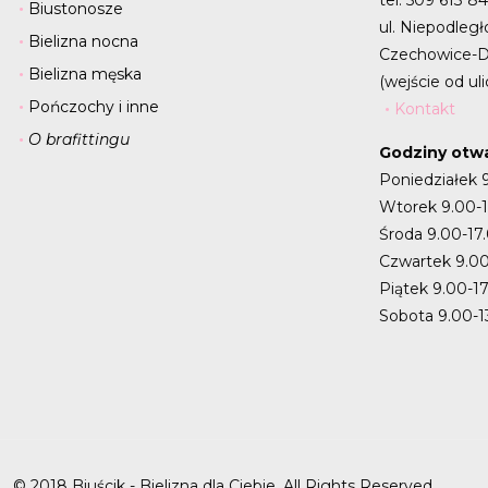
Biustonosze
ul. Niepodległ
Bielizna nocna
Czechowice-D
Bielizna męska
(wejście od uli
Pończochy i inne
Kontakt
O brafittingu
Godziny otwa
Poniedziałek 
Wtorek 9.00-
Środa 9.00-17
Czwartek 9.00
Piątek 9.00-1
Sobota 9.00-1
© 2018 Biuścik - Bielizna dla Ciebie. All Rights Reserved.