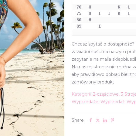
70   H           K   L   
75   H   I   J   K   L 

80   H

85       I
Chcesz spytać o dostępność? z
w wiadomości na naszym profi
zapytanie na maila sklepbiusc
Na naszej stronie nie można 
aby prawidłowo dobrać bieliz
zamówiony produkt
Kategorii:
2-częściowe
,
3 Stroj
Wyprzedaże
,
Wyprzedaż
,
Wyp
Share