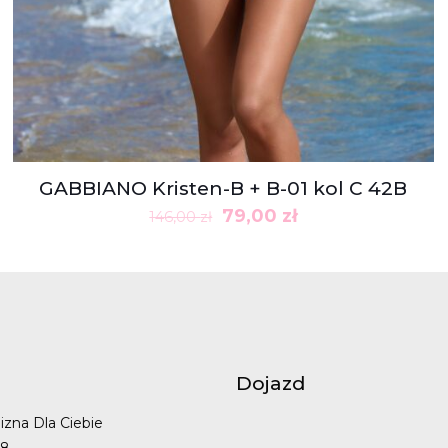
GABBIANO Kristen-B + B-01 kol C 42B
Pierwotna
Aktualna
79,00
zł
146,00
zł
cena
cena
wynosiła:
wynosi:
146,00 zł.
79,00 zł.
Dojazd
izna Dla Ciebie
48