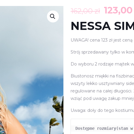
Pierwo
123,0
162,00
zł
cena
NESSA SIM
wynosi
162,00 
UWAGA! cena 123 zł jest ceną 
Strój sprzedawany tylko w kom
Do wyboru 2 rodzaje majtek 
Biustonosz miękki na fiszbin
wszyty lekko usztywniany side
regulowane na całej długości.
wziąć pod uwagę zakup mniejs
Uwaga: doły do tego kostiumu
Dostępne rozmiary(stan w 