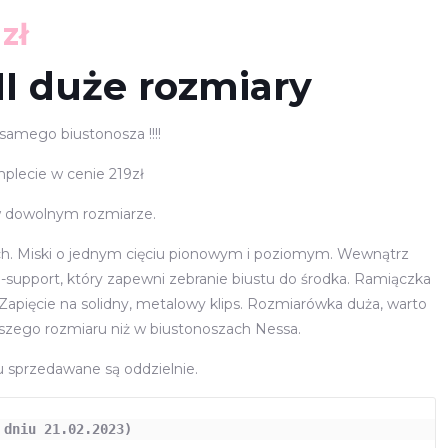
tna
Aktualna
0
zł
cena
I duże rozmiary
ła:
wynosi:
zł.
123,00 zł.
samego biustonosza !!!!
plecie w cenie 219zł
w dowolnym rozmiarze.
ach. Miski o jednym cięciu pionowym i poziomym. Wewnątrz
-support, który zapewni zebranie biustu do środka. Ramiączka
 Zapięcie na solidny, metalowy klips. Rozmiarówka duża, warto
zego rozmiaru niż w biustonoszach Nessa.
 sprzedawane są oddzielnie.
dniu 21.02.2023)
