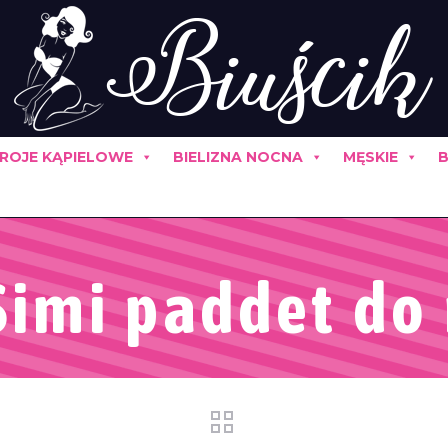
ROJE KĄPIELOWE
BIELIZNA NOCNA
MĘSKIE
B
imi paddet do