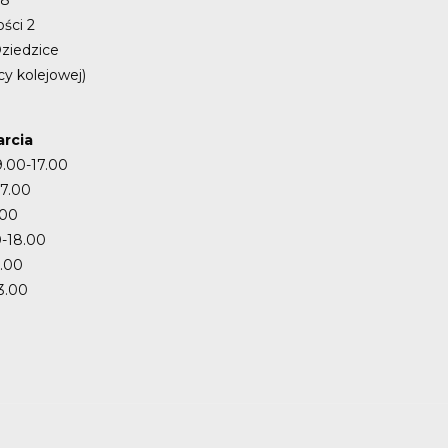
ości 2
ziedzice
cy kolejowej)
rcia
9.00-17.00
17.00
.00
-18.00
7.00
3.00