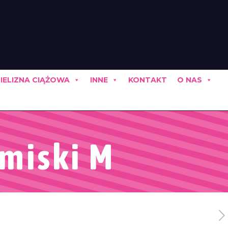
IELIZNA CIĄŻOWA
INNE
KONTAKT
O NAS
 miski M