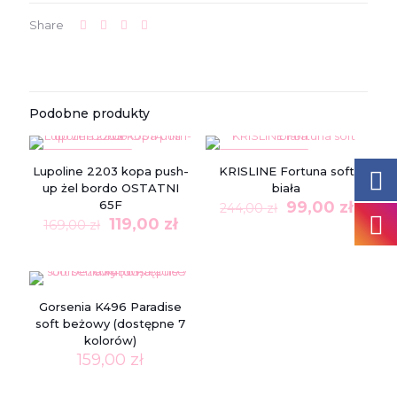
Share
Podobne produkty
W PROMOCJI
W PROMOCJI
Lupoline 2203 kopa push-
KRISLINE Fortuna soft
up żel bordo OSTATNI
biała
Pierwotna
Aktu
65F
99,00
zł
244,00
zł
Pierwotna
Aktualna
cena
cena
119,00
zł
169,00
zł
cena
cena
wynosiła:
wynos
wynosiła:
wynosi:
244,00 zł.
99,00 
169,00 zł.
119,00 zł.
Gorsenia K496 Paradise
soft beżowy (dostępne 7
kolorów)
159,00
zł