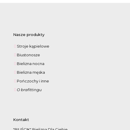
Nasze produkty
Stroje kąpielowe
Biustonosze
Bielizna nocna
Bielizna męska
Pończochy i inne
O brafittingu
Kontakt
"BIUŚCIK" Bielizna Dla Ciebie