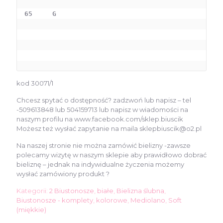
65     G 
kod 30071/1
Chcesz spytać o dostępność? zadzwoń lub napisz – tel
-509613848 lub 504159713 lub napisz w wiadomości na
naszym profilu na www.facebook.com/sklep.biuscik
Możesz też wysłać zapytanie na maila sklepbiuscik@o2.pl
Na naszej stronie nie można zamówić bielizny -zawsze
polecamy wizytę w naszym sklepie aby prawidłowo dobrać
bieliznę – jednak na indywidualne życzenia możemy
wysłać zamówiony produkt ?
Kategorii:
2 Biustonosze
,
białe
,
Bielizna ślubna
,
Biustonosze - komplety
,
kolorowe
,
Mediolano
,
Soft
(miękkie)