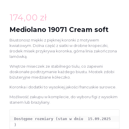
174,00
zł
Mediolano 19071 Cream soft
Biustonosz miękki z pięknej koronki z motywem
kwiatowym. Dolna część z siatki w drobne kropeczki,
środek misek przykrywa koronka, górna linia zakończona
lamówką.
Wnętrze miseczek ze stabilnego tiulu, co zapewni
doskonałe podtrzymanie każdego biustu. Mostek zdobi
biżuteryjne miedziane kółeczko.
Koronka i dodatki to wysokiej jakości francuskie surowce.
Możliwość zakupu w komplecie, do wyboru figi z wysokim
stanem lub brazyliany.
Dostępne rozmiary (stan w dniu  15.09.2025 
) 