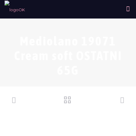
Mediolano 19071
Cream soft OSTATNI
65G