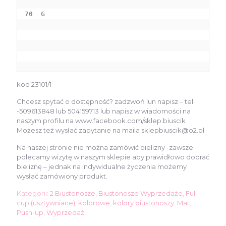
70  G
kod 23101/1
Chcesz spytać o dostępność? zadzwoń lun napisz – tel
-509613848 lub 504159713 lub napisz w wiadomości na
naszym profilu na www.facebook.com/sklep.biuscik
Możesz też wysłać zapytanie na maila sklepbiuscik@o2.pl
Na naszej stronie nie można zamówić bielizny -zawsze
polecamy wizytę w naszym sklepie aby prawidłowo dobrać
bieliznę – jednak na indywidualne życzenia możemy
wysłać zamówiony produkt.
Kategorii:
2 Biustonosze
,
Biustonosze Wyprzedaże
,
Full-
cup (usztywniane)
,
kolorowe
,
kolory biustonoszy
,
Mat
,
Push-up
,
Wyprzedaż