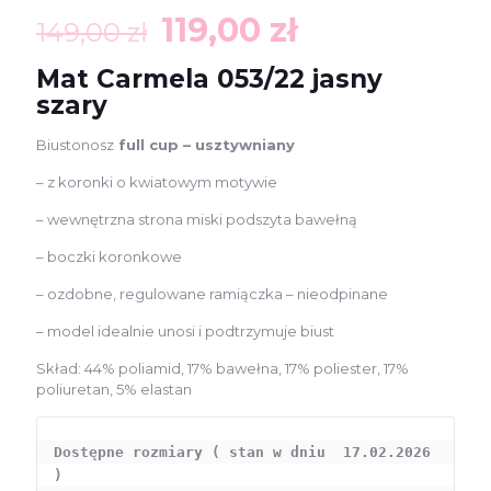
Pierwotna
Aktualna
119,00
zł
149,00
zł
cena
cena
Mat Carmela 053/22 jasny
wynosiła:
wynosi:
szary
149,00 zł.
119,00 zł.
Biustonosz
full cup – usztywniany
– z koronki o kwiatowym motywie
– wewnętrzna strona miski podszyta bawełną
– boczki koronkowe
– ozdobne, regulowane ramiączka – nieodpinane
– model idealnie unosi i podtrzymuje biust
Skład: 44% poliamid, 17% bawełna, 17% poliester, 17%
poliuretan, 5% elastan
Dostępne rozmiary ( stan w dniu  17.02.2026 
) 