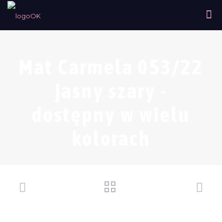
Mat Carmela 053/22
jasny szary -
dostępny w wielu
kolorach