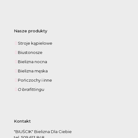
Nasze produkty
Stroje kąpielowe
Biustonosze
Bielizna nocna
Bielizna męska
Pończochy i inne
O brafittingu
Kontakt
"BIUŚCIK" Bielizna Dla Ciebie
tel. 509 613 848