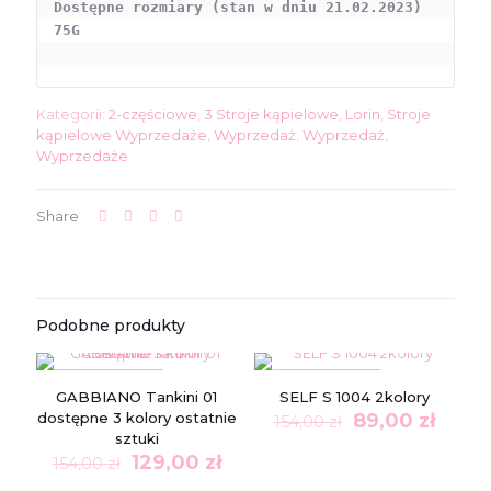
189,00 zł.
99,00 zł.
Dostępne rozmiary (stan w dniu 21.02.2023)

75G

Kategorii:
2-częściowe
,
3 Stroje kąpielowe
,
Lorin
,
Stroje
kąpielowe Wyprzedaże
,
Wyprzedaż
,
Wyprzedaż
,
Wyprzedaże
Share
Podobne produkty
W PROMOCJI
W PROMOCJI
GABBIANO Tankini 01
SELF S 1004 2kolory
Pierwotna
Aktua
dostępne 3 kolory ostatnie
89,00
zł
154,00
zł
cena
cena
sztuki
Pierwotna
Aktualna
wynosiła:
wynos
129,00
zł
154,00
zł
cena
cena
154,00 zł.
89,00 