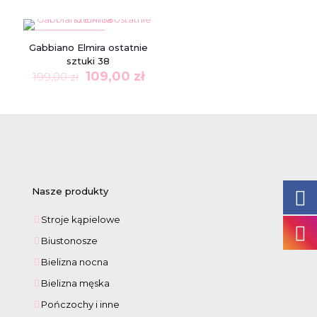
wynosiła:
wynosi:
154,00 zł.
129,00 zł.
W PROMOCJI
Gabbiano Elmira ostatnie
sztuki 38
Pierwotna
Aktualna
109,00
zł
199,00
zł
cena
cena
wynosiła:
wynosi:
199,00 zł.
109,00 zł.
Nasze produkty
Stroje kąpielowe
Biustonosze
Bielizna nocna
Bielizna męska
Pończochy i inne