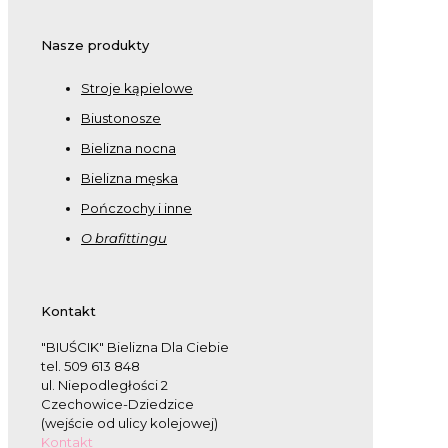
Nasze produkty
Stroje kąpielowe
Biustonosze
Bielizna nocna
Bielizna męska
Pończochy i inne
O brafittingu
Kontakt
"BIUŚCIK" Bielizna Dla Ciebie
tel. 509 613 848
ul. Niepodległości 2
Czechowice-Dziedzice
(wejście od ulicy kolejowej)
Kontakt