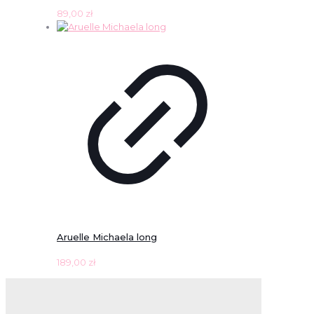
89,00
zł
Aruelle Michaela long
189,00
zł