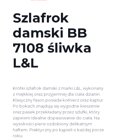
cena
cena
wynosiła:
wynosi:
Szlafrok
159,00 zł.
89,00 zł.
damski BB
7108 śliwka
L&L
Krótki szlafrok damski z marki L&L, wykonany
z miękkiej oraz przyjemnej dla ciała dzianin.
Klasyczny fason posiada kołnierz oraz kaptur.
Po bokach znajdują się wygodne kieszenie
oraz pasek przekładany przez szlufki, który
zapewni idealne dopasowanie do ciała. Na
wysokości piersi ozdobiony delikatnym
haftem. Praktyczny po kąpieli o każdej porze
roku.