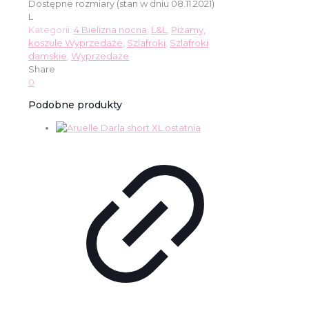
Dostępne rozmiary (stan w dniu 08.11.2021)
L
Kategorii:
4 Bielizna nocna
,
L&L
,
Piżamy,
koszule Wyprzedaże
,
Szlafroki
,
Szlafroki
damskie
,
Wyprzedaże
Share
0
Podobne produkty