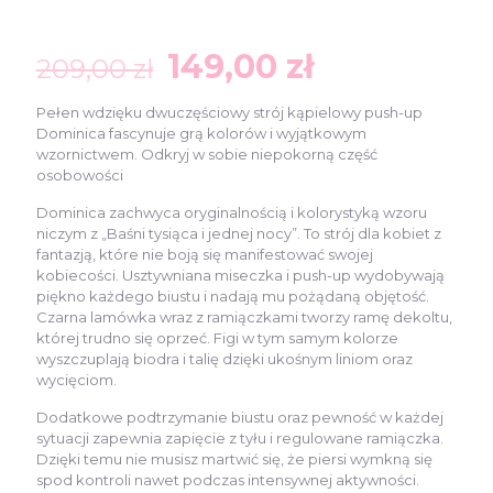
Pierwotna
Aktualna
149,00
zł
209,00
zł
cena
cena
Pełen wdzięku dwuczęściowy strój kąpielowy push-up
wynosiła:
wynosi:
Dominica fascynuje grą kolorów i wyjątkowym
209,00 zł.
149,00 zł.
wzornictwem. Odkryj w sobie niepokorną część
osobowości
Dominica zachwyca oryginalnością i kolorystyką wzoru
niczym z „Baśni tysiąca i jednej nocy”. To strój dla kobiet z
fantazją, które nie boją się manifestować swojej
kobiecości. Usztywniana miseczka i push-up wydobywają
piękno każdego biustu i nadają mu pożądaną objętość.
Czarna lamówka wraz z ramiączkami tworzy ramę dekoltu,
której trudno się oprzeć. Figi w tym samym kolorze
wyszczuplają biodra i talię dzięki ukośnym liniom oraz
wycięciom.
Dodatkowe podtrzymanie biustu oraz pewność w każdej
sytuacji zapewnia zapięcie z tyłu i regulowane ramiączka.
Dzięki temu nie musisz martwić się, że piersi wymkną się
spod kontroli nawet podczas intensywnej aktywności.