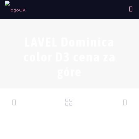
LAVEL Dominica
color D3 cena za
góre