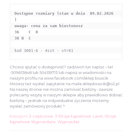
Dostępne rozmiary (stan w dniu  09.02.2026 
)

uwaga- cena za sam biustonosz

36    C  D

38 B  C
kod 3001-6 - 4szt - str61
Chcesz spytać o dostępność? zadzwoń lun napisz – tel
-509613848 lub 504159713 lub napisz w wiadomości na
naszym profilu na www.facebook.com/sklep.biuscik
Możesz też wysłać zapytanie na maila sklepbiuscik@o2.pl
Na naszej stronie nie można zamówić bielizny -zawsze
polecamy wizytę w naszym sklepie aby prawidłowo dobrać
bieliznę – jednak na indywidualne życzenia możemy
wysłać zamówiony produkt ?
Kategorii:
2-częściowe
,
3 Stroje kąpielowe
,
Lavel
,
Stroje
kąpielowe Wyprzedaże
,
Wyprzedaż