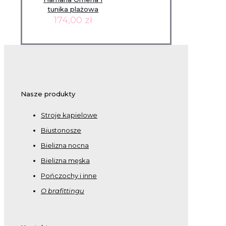
tunika plażowa
174,00
zł
Nasze produkty
Stroje kąpielowe
Biustonosze
Bielizna nocna
Bielizna męska
Pończochy i inne
O brafittingu