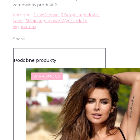
zamówiony produkt ?
Kategorii:
2-częściowe
,
3 Stroje kąpielowe
,
Lavel
,
Stroje kąpielowe Wyprzedaże
,
Wyprzedaż
Share
Podobne produkty
W PROMOCJI