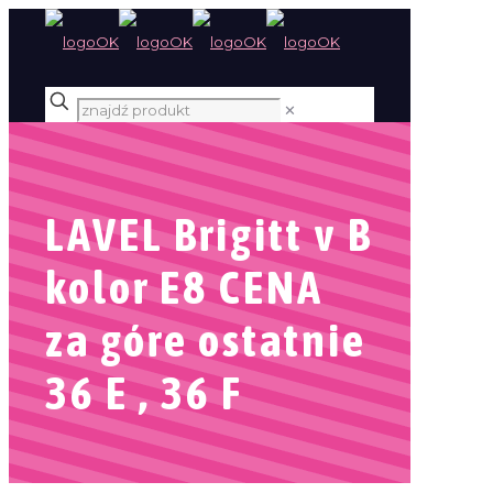
✕
LAVEL Brigitt v B
kolor E8 CENA
za góre ostatnie
36 E , 36 F