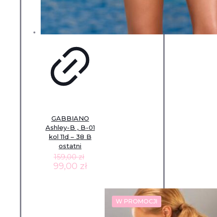
GABBIANO
Ashley-B , B-01
kol 11d – 38 B
ostatni
159,00
zł
Pierwotna
Aktualna
99,00
zł
cena
cena
wynosiła:
wynosi:
159,00 zł.
99,00 zł.
W PROMOCJI