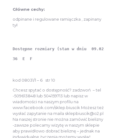
Główne cechy:
odpinane i regulowane ramiączka , zapinany
tył
36  E  F

kod 08031/1 – 6 str 10
Chcesz spytać o dostępność? zadzwoń – tel
-509613848 lub 504159713 lub napisz w
wiadomości na naszym profilu na
www.facebook.com/sklep.biuscik Możesz też
wysłać zapytanie na maila sklepbiuscik@o2.pl
Na naszej stronie nie można zamówić bielizny
-zawsze polecamy wizytę w naszym sklepie
aby prawidłowo dobrać bieliznę – jednak na
indywidualne życzenia możemy wysłać