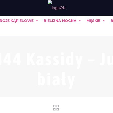
ROJE KĄPIELOWE
BIELIZNA NOCNA
MĘSKIE
B
44 Kassidy – Ju
biały