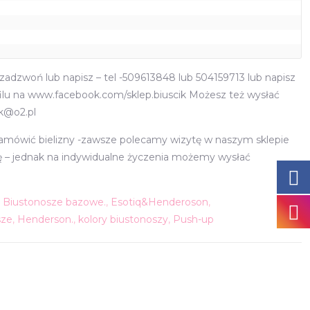
adzwoń lub napisz – tel -509613848 lub 504159713 lub napisz
lu na www.facebook.com/sklep.biuscik Możesz też wysłać
ik@o2.pl
zamówić bielizny -zawsze polecamy wizytę w naszym sklepie
nę – jednak na indywidualne życzenia możemy wysłać
,
Biustonosze bazowe.
,
Esotiq&Henderoson
,
sze
,
Henderson.
,
kolory biustonoszy
,
Push-up