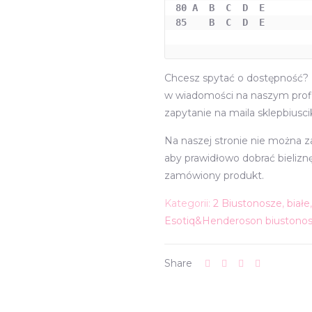
80 A  B  C  D  E  

85    B  C  D  E 

Chcesz spytać o dostępność? z
w wiadomości na naszym profi
zapytanie na maila sklepbiusc
Na naszej stronie nie można 
aby prawidłowo dobrać bieliz
zamówiony produkt.
Kategorii:
2 Biustonosze
,
białe
Esotiq&Henderoson biustono
Share