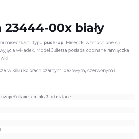
 23444-00x biały
imi miseczkami typu
push-up
. Miseczki wzmocnione są
 wyjęcia wkładek. Model Julietta posiada odpinane ramiączka
wki.
zcze w kilku kolorach czarnym, beżowym, czerwonym i
 uzupełniane co ok.2 miesiące

 
