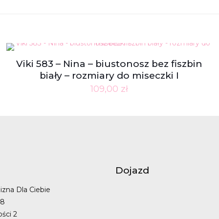
Viki 583 – Nina – biustonosz bez fiszbin
biały – rozmiary do miseczki I
109,00
zł
Dojazd
izna Dla Ciebie
48
ości 2