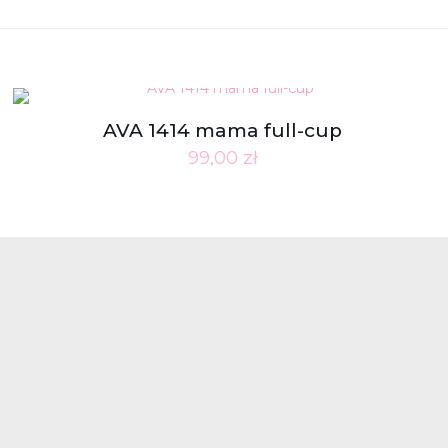
AVA 1414 mama full-cup
99,00
zł