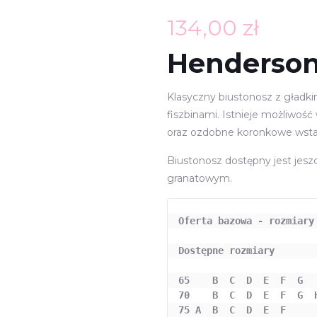
134,00
zł
Henderson
Klasyczny biustonosz z gładk
fiszbinami. Istnieje możliwość
oraz ozdobne koronkowe wsta
Biustonosz dostępny jest jes
granatowym.
Oferta bazowa - rozmiary
Dostępne rozmiary

65    B  C  D  E  F  G

70    B  C  D  E  F  G  H
75 A  B  C  D  E  F
