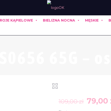
ROJE KĄPIELOWE
BIELIZNA NOCNA
MĘSKIE
B
0656 65G – os
Pierw
79,00
109,00
zł
cena