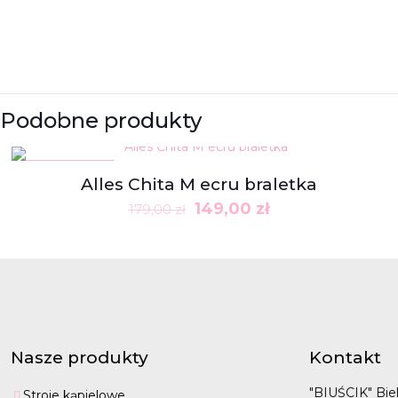
Podobne produkty
W PROMOCJI
Alles Chita M ecru braletka
Pierwotna
Aktualna
149,00
zł
179,00
zł
cena
cena
wynosiła:
wynosi:
179,00 zł.
149,00 zł.
Nasze produkty
Kontakt
"BIUŚCIK" Biel
Stroje kąpielowe