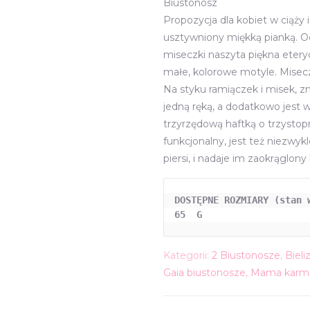
Biustonosz
wynosi
Propozycja dla kobiet w ciąży 
109,00 
usztywniony miękką pianką. O
miseczki naszyta piękna etery
małe, kolorowe motyle. Misecz
Na styku ramiączek i misek, z
jedną ręką, a dodatkowo jes
trzyrzędową haftką o trzystop
funkcjonalny, jest też niezwy
piersi, i nadaje im zaokrąglony 
DOSTĘPNE ROZMIARY (stan w
65  G
Kategorii:
2 Biustonosze
,
Bieli
Gaia biustonosze
,
Mama karm