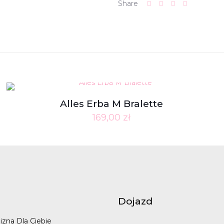
Share
Alles Erba M Bralette
169,00
zł
Dojazd
izna Dla Ciebie