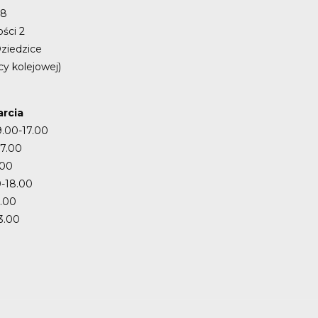
48
ości 2
ziedzice
cy kolejowej)
rcia
9.00-17.00
17.00
.00
-18.00
7.00
3.00