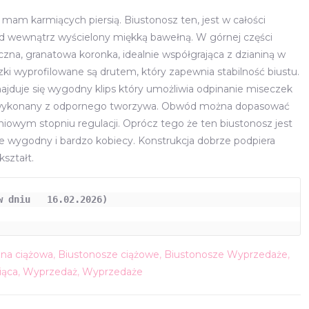
ła:
wynosi:
i mam karmiących piersią. Biustonosz ten, jest w całości
zł.
79,00 zł.
d wewnątrz wyścielony miękką bawełną. W górnej części
czna, granatowa koronka, idealnie współgrająca z dzianiną w
ki wyprofilowane są drutem, który zapewnia stabilność biustu.
najduje się wygodny klips który umożliwia odpinanie miseczek
t wykonany z odpornego tworzywa. Obwód można dopasować
niowym stopniu regulacji. Oprócz tego że ten biustonosz jest
kle wygodny i bardzo kobiecy. Konstrukcja dobrze podpiera
kształt.
 dniu   16.02.2026)

zna ciążowa
,
Biustonosze ciążowe
,
Biustonosze Wyprzedaże
,
iąca
,
Wyprzedaż
,
Wyprzedaże