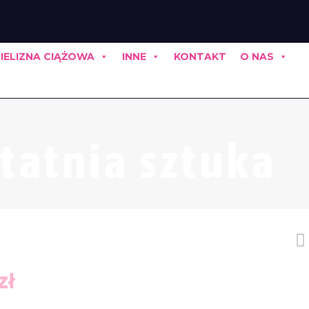
IELIZNA CIĄŻOWA
INNE
KONTAKT
O NAS
tatnia sztuka
otna
Aktualna
zł
cena