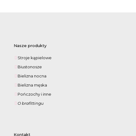
cena
cena
wynosiła:
wynosi:
139,00 zł.
119,00 zł.
Nasze produkty
Stroje kąpielowe
Biustonosze
Bielizna nocna
Bielizna męska
Pończochy i inne
O brafittingu
Kontakt