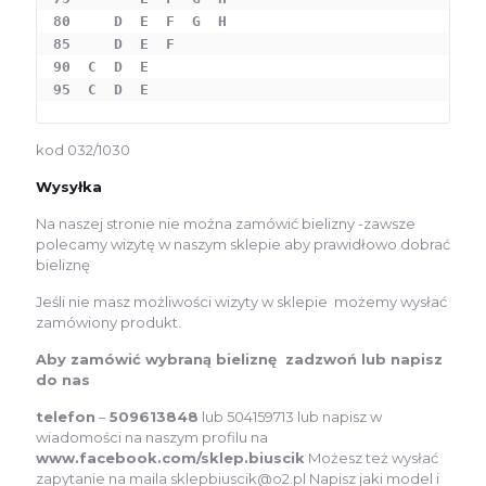
80     D  E  F  G  H

85     D  E  F

90  C  D  E

95  C  D  E
kod 032/1030
Wysyłka
Na naszej stronie nie można zamówić bielizny -zawsze
polecamy wizytę w naszym sklepie aby prawidłowo dobrać
bieliznę
Jeśli nie masz możliwości wizyty w sklepie możemy wysłać
zamówiony produkt.
Aby zamówić wybraną bieliznę zadzwoń lub napisz
do nas
telefon
–
509613848
lub 504159713 lub napisz w
wiadomości na naszym profilu na
www.facebook.com/sklep.biuscik
Możesz też wysłać
zapytanie na maila sklepbiuscik@o2.pl Napisz jaki model i