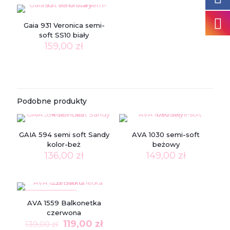
Gaia 931 Veronica semi-
soft SS10 biały
159,00
zł
Podobne produkty
GAIA 594 semi soft Sandy
AVA 1030 semi-soft
kolor-beż
beżowy
136,00
zł
149,00
zł
W PROMOCJI
AVA 1559 Balkonetka
czerwona
Pierwotna
Aktualna
119,00
zł
139,00
zł