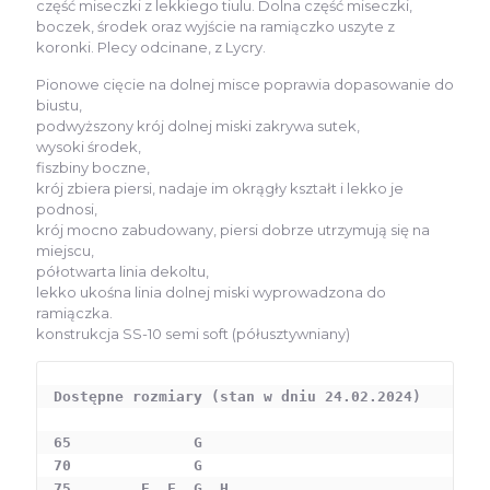
część miseczki z lekkiego tiulu. Dolna część miseczki,
boczek, środek oraz wyjście na ramiączko uszyte z
koronki. Plecy odcinane, z Lycry.
Pionowe cięcie na dolnej misce poprawia dopasowanie do
biustu,
podwyższony krój dolnej miski zakrywa sutek,
wysoki środek,
fiszbiny boczne,
krój zbiera piersi, nadaje im okrągły kształt i lekko je
podnosi,
krój mocno zabudowany, piersi dobrze utrzymują się na
miejscu,
półotwarta linia dekoltu,
lekko ukośna linia dolnej miski wyprowadzona do
ramiączka.
konstrukcja SS-10 semi soft (półusztywniany)
Dostępne rozmiary (stan w dniu 24.02.2024)

65              G

70              G

75        E  F  G  H
