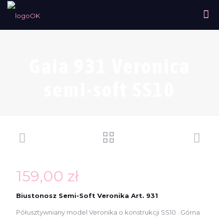
Gaia 931 Veronica
semi-soft SS10
159,00
zł
Biustonosz Semi-Soft Veronika Art. 931
Półusztywniany model Veronika o konstrukcji SS10 . Górna