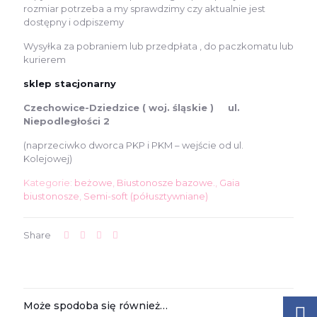
rozmiar potrzeba a my sprawdzimy czy aktualnie jest
dostępny i odpiszemy
Wysyłka za pobraniem lub przedpłata , do paczkomatu lub
kurierem
sklep stacjonarny
Czechowice-Dziedzice ( woj. śląskie ) ul.
Niepodległości 2
(naprzeciwko dworca PKP i PKM – wejście od ul.
Kolejowej)
Kategorie:
beżowe
,
Biustonosze bazowe.
,
Gaia
biustonosze
,
Semi-soft (półusztywniane)
Share
Może spodoba się również…