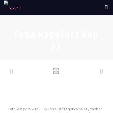
Feba kapelusz kap
21
Lato jest porą w roku, w której szczególnie należy zadbać