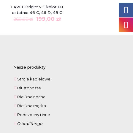
W PROMOCJI
LAVEL Brigitt v C kolor E8
ostatnie 46 C, 46 D, 48 C
Pierwotna
Aktualna
199,00
zł
269,00
zł
cena
cena
wynosiła:
wynosi:
269,00 zł.
199,00 zł.
Nasze produkty
Stroje kąpielowe
Biustonosze
Bielizna nocna
Bielizna męska
Pończochy i inne
O brafittingu