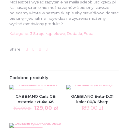
Możesz też wysłać zapytanie na maila sklepbiuscik@o2.pl
Na naszej stronie nie można zamówić bielizny -zawsze
polecamy wizytę w naszym sklepie aby prawidłowo dobrać
bieliznę – jednak na indywidualne życzenia możemy
wysłać zamówiony produkt ?
Kategorie:
3 Stroje kąpielowe
,
Dodatki
,
Feba
Share
Podobne produkty
W PROMOCJI
GABBIANO Carla GB
GABBIANO Evita-D,01
ostatnia sztuka 46
kolor 80/A Sharp
Pierwotna
Aktualna
129,00
zł
189,00
zł
164,00
zł
cena
cena
wynosiła:
wynosi:
164,00 zł.
129,00 zł.