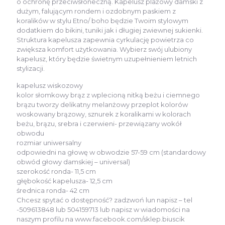
o ochronę przeciwsłoneczną. Kapelusz plażowy damski z
dużym, falującym rondem i ozdobnym paskiem z
koralików w stylu Etno/ boho będzie Twoim stylowym
dodatkiem do bikini, tuniki jak i długiej zwiewnej sukienki.
Struktura kapelusza zapewnia cyrkulację powietrza co
zwiększa komfort użytkowania. Wybierz swój ulubiony
kapelusz, który będzie świetnym uzupełnieniem letnich
stylizacji.
kapelusz wiskozowy
kolor słomkowy brąz z wplecioną nitką beżu i ciemnego
brązu tworzy delikatny melanżowy przeplot kolorów
woskowany brązowy, sznurek z koralikami w kolorach
beżu, brązu, srebra i czerwieni- przewiązany wokół
obwodu
rozmiar uniwersalny
odpowiedni na głowę w obwodzie 57-59 cm (standardowy
obwód głowy damskiej – universal)
szerokość ronda- 11,5 cm
głębokość kapelusza- 12,5 cm
średnica ronda- 42 cm
Chcesz spytać o dostępność? zadzwoń lun napisz – tel
-509613848 lub 504159713 lub napisz w wiadomości na
naszym profilu na www.facebook.com/sklep.biuscik