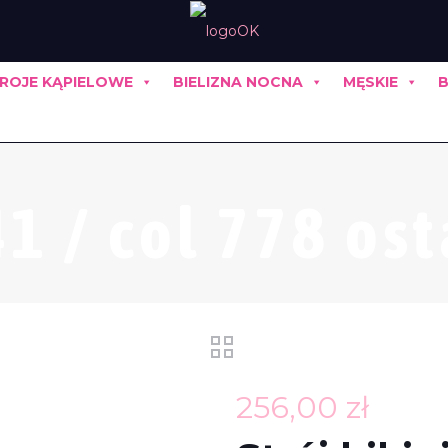
ROJE KĄPIELOWE
BIELIZNA NOCNA
MĘSKIE
B
1 / col 778 ost
256,00
zł