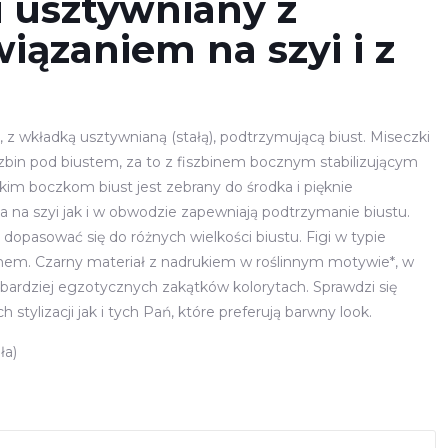
ni usztywniany z
iązaniem na szyi i z
a, z wkładką usztywnianą (stałą), podtrzymującą biust. Miseczki
zbin pod biustem, za to z fiszbinem bocznym stabilizującym
kim boczkom biust jest zebrany do środka i pięknie
a na szyi jak i w obwodzie zapewniają podtrzymanie biustu.
dopasować się do różnych wielkości biustu. Figi w typie
em. Czarny materiał z nadrukiem w roślinnym motywie*, w
jbardziej egzotycznych zakątków kolorytach. Sprawdzi się
stylizacji jak i tych Pań, które preferują barwny look.
ła)