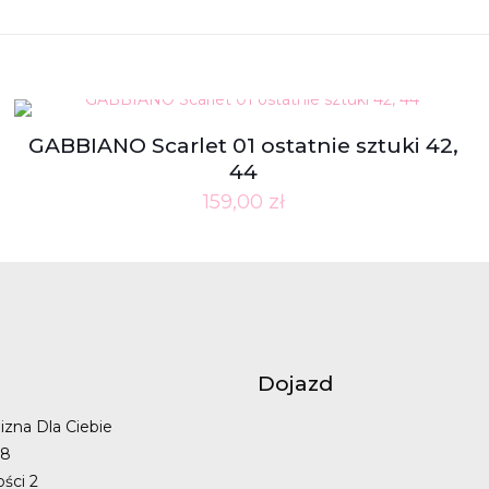
GABBIANO Scarlet 01 ostatnie sztuki 42,
44
159,00
zł
Dojazd
izna Dla Ciebie
48
ości 2