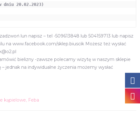
 dniu 20.02.2023)

adzwoń lun napisz – tel -509613848 lub 504159713 lub napisz
lu na www.facebook.com/sklep.biuscik Możesz też wysłać
ik@o2.pl
zamówić bielizny -zawsze polecamy wizytę w naszym sklepie
nę – jednak na indywidualne życzenia możemy wysłać
je kąpielowe
,
Feba