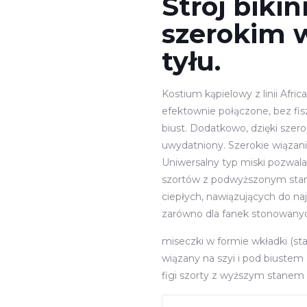
Strój biki
szerokim w
tyłu.
Kostium kąpielowy z linii Afric
efektownie połączone, bez fis
biust. Dodatkowo, dzięki szero
uwydatniony. Szerokie wiązani
Uniwersalny typ miski pozwala 
szortów z podwyższonym stan
ciepłych, nawiązujących do na
zarówno dla fanek stonowanych 
miseczki w formie wkładki (sta
wiązany na szyi i pod biustem
figi szorty z wyższym stanem