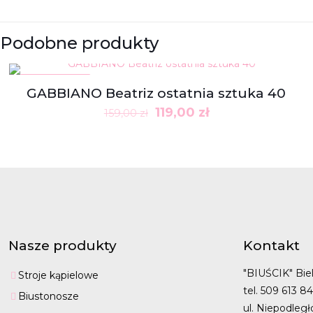
Podobne produkty
W PROMOCJI
GABBIANO Beatriz ostatnia sztuka 40
Pierwotna
Aktualna
119,00
zł
159,00
zł
cena
cena
wynosiła:
wynosi:
159,00 zł.
119,00 zł.
Nasze produkty
Kontakt
"BIUŚCIK" Biel
Stroje kąpielowe
tel. 509 613 8
Biustonosze
ul. Niepodległ