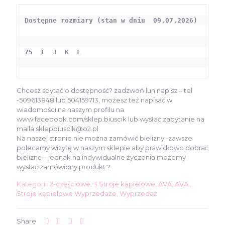
Dostępne rozmiary (stan w dniu  09.07.2026) 

75  I  J  K  L

Chcesz spytać o dostępność? zadzwoń lun napisz – tel
-509613848 lub 504159713, możesz też napisać w
wiadomości na naszym profilu na
www.facebook.com/sklep.biuscik lub wysłać zapytanie na
maila sklepbiuscik@o2.pl
Na naszej stronie nie można zamówić bielizny -zawsze
polecamy wizytę w naszym sklepie aby prawidłowo dobrać
bieliznę – jednak na indywidualne życzenia możemy
wysłać zamówiony produkt ?
Kategorii:
2-częściowe
,
3 Stroje kąpielowe
,
AVA
,
AVA.
,
Stroje kąpielowe Wyprzedaże
,
Wyprzedaż
Share