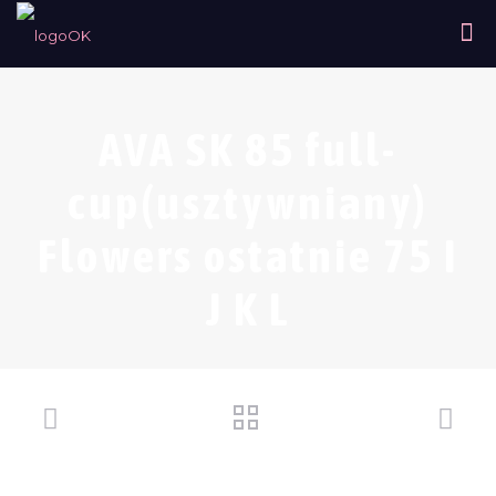
AVA SK 85 full-
cup(usztywniany)
Flowers ostatnie 75 I
J K L