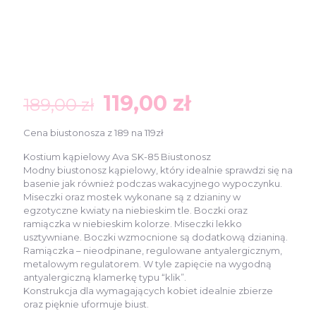
Pierwotna
Aktualna
119,00
zł
189,00
zł
cena
cena
Cena biustonosza z 189 na 119zł
wynosiła:
wynosi:
Kostium kąpielowy Ava SK-85 Biustonosz
189,00 zł.
119,00 zł.
Modny biustonosz kąpielowy, który idealnie sprawdzi się na
basenie jak również podczas wakacyjnego wypoczynku.
Miseczki oraz mostek wykonane są z dzianiny w
egzotyczne kwiaty na niebieskim tle. Boczki oraz
ramiączka w niebieskim kolorze. Miseczki lekko
usztywniane. Boczki wzmocnione są dodatkową dzianiną.
Ramiączka – nieodpinane, regulowane antyalergicznym,
metalowym regulatorem. W tyle zapięcie na wygodną
antyalergiczną klamerkę typu “klik”.
Konstrukcja dla wymagających kobiet idealnie zbierze
oraz pięknie uformuje biust.