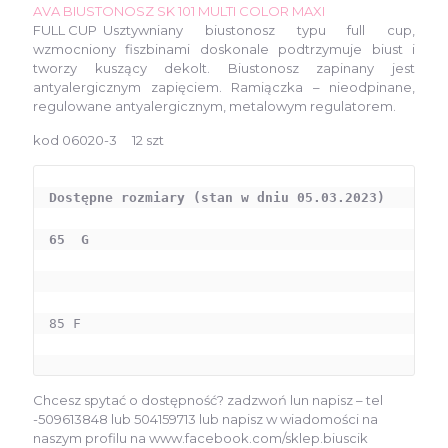
159,00 zł.
119,00 zł.
AVA
BIUSTONOSZ SK 101 MULTI COLOR MAXI
FULL CUP
Usztywniany biustonosz typu full cup,
wzmocniony fiszbinami doskonale podtrzymuje biust i
tworzy kuszący dekolt. Biustonosz zapinany jest
antyalergicznym zapięciem. Ramiączka – nieodpinane,
regulowane antyalergicznym, metalowym regulatorem.
kod 06020-3 12 szt
Dostępne rozmiary (stan w dniu 05.03.2023) 

65  G

85 F 

Chcesz spytać o dostępność? zadzwoń lun napisz – tel
-509613848 lub 504159713 lub napisz w wiadomości na
naszym profilu na www.facebook.com/sklep.biuscik