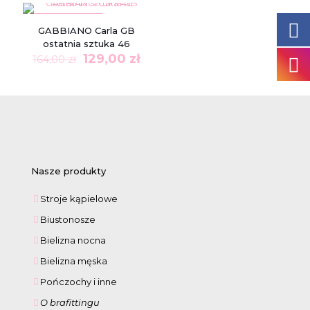
159,00 zł.
99,00 zł.
199,00 zł.
109,0
W PROMOCJI
GABBIANO Carla GB
ostatnia sztuka 46
Pierwotna
Aktualna
129,00
zł
164,00
zł
cena
cena
wynosiła:
wynosi:
164,00 zł.
129,00 zł.
Nasze produkty
Stroje kąpielowe
Biustonosze
Bielizna nocna
Bielizna męska
Pończochy i inne
O brafittingu