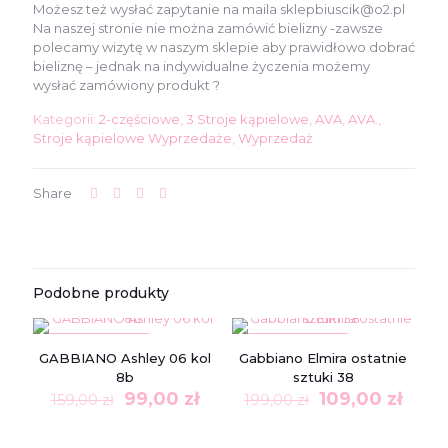
Możesz też wysłać zapytanie na maila sklepbiuscik@o2.pl
Na naszej stronie nie można zamówić bielizny -zawsze
polecamy wizytę w naszym sklepie aby prawidłowo dobrać
bieliznę – jednak na indywidualne życzenia możemy
wysłać zamówiony produkt ?
Kategorii:
2-częściowe
,
3 Stroje kąpielowe
,
AVA
,
AVA.
,
Stroje kąpielowe Wyprzedaże
,
Wyprzedaż
Share
Podobne produkty
W PROMOCJI
W PROMOCJI
GABBIANO Ashley 06 kol
Gabbiano Elmira ostatnie
8b
sztuki 38
Pierwotna
Aktualna
Pierwotna
Aktu
99,00
zł
109,00
zł
159,00
zł
199,00
zł
cena
cena
cena
cena
wynosiła:
wynosi:
wynosiła:
wyno