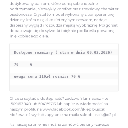
169,00 zł.
119,00 zł.
dedykowany paniom, które cenią sobie idealne
podtrzymanie, niezwykły komfort oraz zmysłowy charakter
biustonosza. Crystal to model wykonany z transparentnej
dzianiny, która dzięki kokieteryjnym rzęskom, nadaje
drapieżny wygląd i rozbudza męską wyobraźnię. Półgorset
dopasowuje się do sylwetki i pięknie podkreśla powabną
linię kobiecego ciała.
Dostępne rozmiary ( stan w dniu 09.02.2026) 

70     G          

uwaga cena 119zł rozmiar 70 G 

Chcesz spytać o dostępność? zadzwoń lun napisz – tel
-509613848 lub 504159713 lub napisz w wiadomości na
naszym profilu na www.facebook.com/sklep.biuscik
Możesz też wysłać zapytanie na maila sklepbiuscik@o2.pl
Na naszej stronie nie można zamówić bielizny -zawsze