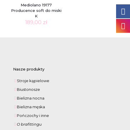
Mediolano 19177
Producence soft do miski
K
189,00
zł
Nasze produkty
Stroje kąpielowe
Biustonosze
Bielizna nocna
Bielizna męska
Pończochy i inne
O brafittingu