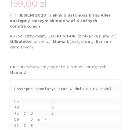
159,00
zł
HIT JESIENI 2020
piękny biustonosz firmy Alles
dostępny naszym sklepie w aż 4 różnych
konstrukcjach
PU
(półusztywniany)
, 01 PUSH-UP
(z wkładką push-up )
M Bralette
(braletka)
Mama U
(usztywniany dla mam
karmiących)
Tutaj przedstawiamy model o dla mam karmiących –
Mama U
Dostępne rozmiary( stan w dniu 09.02.2026)

65              G  H

70              G 

75  C  D        G

80     D  E  F

85  C  E
