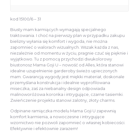
kod 15100/6 – 31
Biusty mam karmiących wymagają specjalnego
traktowania. I choć na pierwszy plan w przypadku zakupu
bielizny wyłania się komfort i wygoda, nie można
zapomnieć o walorach wizualnych. Wszak każda z nas,
niezależnie od momentu w życiu, pragnie czuć się pięknie i
wyjątkowo. Tu z pomocą przychodzi dwukolorowy
biustonosz Mama Goji U – nowość od Alles, która stanowi
idealne uzupełnienie garderoby świeżo upieczonych
mam. Gwarancją wygody jest miękki materiał, doskonale
przemyślana konstrukcja i idealnie wyprofilowana
miseczka, zaś za niebanalny design odpowiada
malinoworóżowa koronka i intrygujące, czarne tasiemki.
Zwieńczenie projektu stanowi zalotny, złoty charms.
Odpinane ramiączka modelu Mama Goji U zapewnią
komfort karmienia, a nowoczesne i intrygujące
wzornictwo nie pozwoli zapomnieć o własnej kobiecości.
Efektywnie i efektownie zarazem!