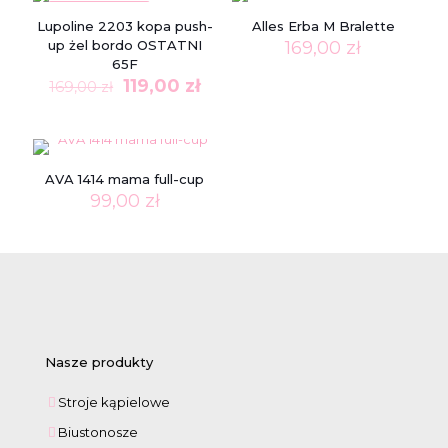
W PROMOCJI
Lupoline 2203 kopa push-
Alles Erba M Bralette
up żel bordo OSTATNI
169,00
zł
65F
Pierwotna
Aktualna
119,00
zł
169,00
zł
cena
cena
wynosiła:
wynosi:
169,00 zł.
119,00 zł.
AVA 1414 mama full-cup
99,00
zł
Nasze produkty
Stroje kąpielowe
Biustonosze