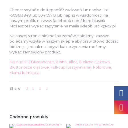
Chcesz spytać o dostępność? zadzwoń lun napisz – tel
-509613848 lub 504159713 lub napisz w wiadomości na
naszym profilu na www.facebook.com/sklep.biuscik
Możesz też wysłać zapytanie na maila sklepbiuscik@o2.pl
Na naszej stronie nie można zamówić bielizny -zawsze
polecamy wizytę w naszym sklepie aby prawidłowo dobrać
bieliznę – jednak na indywidualne życzenia możemy
wysłać zamówiony produkt.
Kategorii:
2 Biustonosze
,
6 Inne
,
Alles
,
Bielizna ciążowa
,
Biustonosze ciążowe
,
Full-cup (usztywniane)
,
kolorowe
,
Mama karmiąca
Share
Podobne produkty