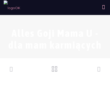
Alles Goji Mama U -
dla mam karmiących