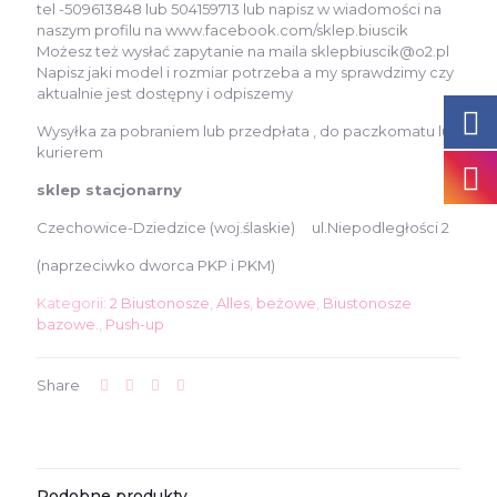
tel -509613848 lub 504159713 lub napisz w wiadomości na
naszym profilu na www.facebook.com/sklep.biuscik
Możesz też wysłać zapytanie na maila sklepbiuscik@o2.pl
Napisz jaki model i rozmiar potrzeba a my sprawdzimy czy
aktualnie jest dostępny i odpiszemy
Wysyłka za pobraniem lub przedpłata , do paczkomatu lub
kurierem
sklep stacjonarny
Czechowice-Dziedzice (woj.ślaskie) ul.Niepodległości 2
(naprzeciwko dworca PKP i PKM)
Kategorii:
2 Biustonosze
,
Alles
,
beżowe
,
Biustonosze
bazowe.
,
Push-up
Share
Podobne produkty