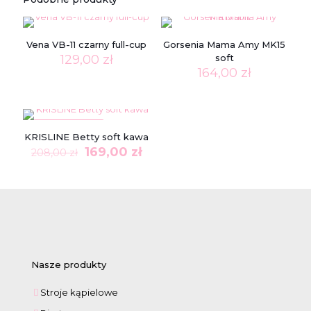
Vena VB-11 czarny full-cup
Gorsenia Mama Amy MK15
129,00
zł
soft
164,00
zł
W PROMOCJI
KRISLINE Betty soft kawa
Pierwotna
Aktualna
169,00
zł
208,00
zł
cena
cena
wynosiła:
wynosi:
208,00 zł.
169,00 zł.
Nasze produkty
Stroje kąpielowe