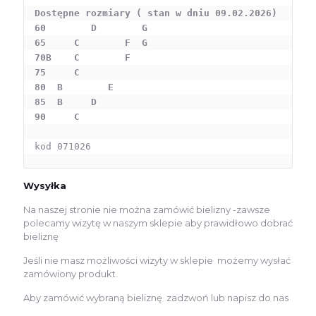
Dostępne rozmiary ( stan w dniu 09.02.2026)

60        D        G

65     C        F  G

70B    C        F  

75     C     

80  B        E    

85  B     D

90     C

kod 071026
Wysyłka
Na naszej stronie nie można zamówić bielizny -zawsze
polecamy wizytę w naszym sklepie aby prawidłowo dobrać
bieliznę
Jeśli nie masz możliwości wizyty w sklepie możemy wysłać
zamówiony produkt.
Aby zamówić wybraną bieliznę zadzwoń lub napisz do nas