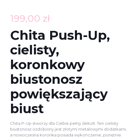
199,00
zł
Chita Push-Up,
cielisty,
koronkowy
biustonosz
powiększający
biust
Chita P-Up stworzy dla Ciebie pełny dekolt. Ten cielisty
biustonosz ozdobiony jest złotymi metalowymi dodatkami,
a nowoczesna koronka posiada wykończenie, ponętnie