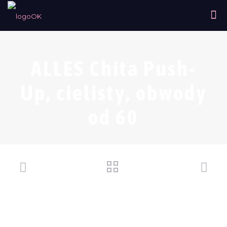
ALLES Chita Push-
Up, cielisty, obwody
od 60