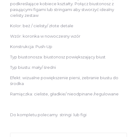
podkreślające kobiece kształty. Połącz biustonosz z
pasującymi figami lub stringami aby stworzyć idealny
cielisty zestaw
Kolor: beż / cielisty/ złote detale
Wzór: koronka w nowoczesny wzór
Konstrukcja: Push-Up
Typ biustonosza: biustonosz powiększający biust
Typ biustu: mały/ średni
Efekt: wizualne powiększenie piersi, zebranie biustu do
środka
Ramiączka: cieliste, gładkie/ nieodpinane /regulowane
Do kompletu polecamy stringi lub figi