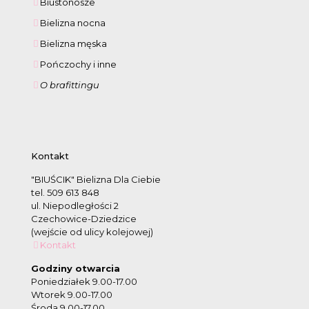
Biustonosze
Bielizna nocna
Bielizna męska
Pończochy i inne
O brafittingu
Kontakt
"BIUŚCIK" Bielizna Dla Ciebie
tel. 509 613 848
ul. Niepodległości 2
Czechowice-Dziedzice
(wejście od ulicy kolejowej)
Kontakt
Godziny otwarcia
Poniedziałek 9.00-17.00
Wtorek 9.00-17.00
Środa 9.00-17.00