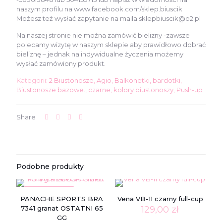
naszym profilu na www.facebook.com/sklep.biuscik
Możesz też wysłać zapytanie na maila sklepbiuscik@o2.pl
Na naszej stronie nie można zamówić bielizny -zawsze
polecamy wizytę w naszym sklepie aby prawidłowo dobrać
bieliznę – jednak na indywidualne życzenia możemy
wysłać zamówiony produkt.
Kategorii:
2 Biustonosze
,
Agio
,
Balkonetki, bardotki
,
Biustonosze bazowe.
,
czarne
,
kolory biustonoszy
,
Push-up
Share
Podobne produkty
W PROMOCJI
PANACHE SPORTS BRA
Vena VB-11 czarny full-cup
7341 granat OSTATNI 65
129,00
zł
GG