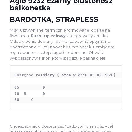
Agio 9232 czarny biustonosz
balkonetka
BARDOTKA, STRAPLESS
Miski usztywniane, termicznie formowane, oparte na
fiszbinach.
Push- up żelowy
zintegrowany z miską.
Odpowiednio dobrany rozmiar zapewnia optymalne
podtrzymanie biustu nawet bez ramiączek. Ramiączka
regulowane na całej długości, odpinane. Obwód
wyposażony w silikon, który stabilizuje pas na ciele
Dostępne rozmiary ( stan w dniu 09.02.2026)
65          D 
70  B       D  
80     C
Chcesz spytać o dostępność? zadzwoń lun napisz – tel
-509613848 lub 504159713 lub napisz w wiadomości na