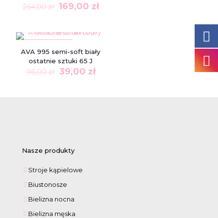
Pierwotna
Aktualna
169,00
zł
254,00
zł
cena
cena
wynosiła:
wynosi:
254,00 zł.
169,00 zł.
W PROMOCJI
AVA 995 semi-soft biały
ostatnie sztuki 65 J
Pierwotna
Aktualna
39,00
zł
96,00
zł
cena
cena
wynosiła:
wynosi:
96,00 zł.
39,00 zł.
Nasze produkty
Stroje kąpielowe
Biustonosze
Bielizna nocna
Bielizna męska