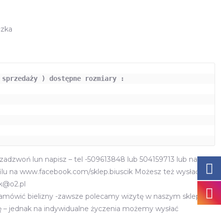
czka
 sprzedaży ) dostępne rozmiary :
adzwoń lun napisz – tel -509613848 lub 504159713 lub napisz
lu na www.facebook.com/sklep.biuscik Możesz też wysłać
ik@o2.pl
zamówić bielizny -zawsze polecamy wizytę w naszym sklepie
nę – jednak na indywidualne życzenia możemy wysłać