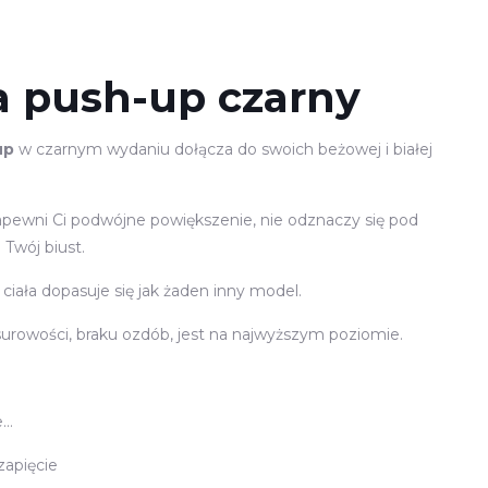
a push-up czarny
up
w czarnym wydaniu dołącza do swoich beżowej i białej
apewni Ci podwójne powiększenie, nie odznaczy się pod
 Twój biust.
ała dopasuje się jak żaden inny model.
urowości, braku ozdób, jest na najwyższym poziomie.
e…
apięcie