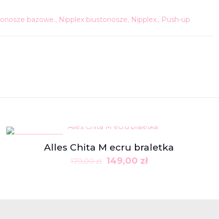
tonosze bazowe.
,
Nipplex biustonosze
,
Nipplex.
,
Push-up
W PROMOCJI
Alles Chita M ecru braletka
Pierwotna
Aktualna
149,00
zł
179,00
zł
cena
cena
wynosiła:
wynosi:
179,00 zł.
149,00 zł.