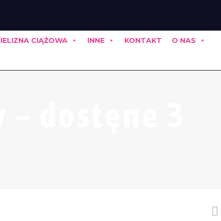
IELIZNA CIĄŻOWA
INNE
KONTAKT
O NAS
y – dostęne 3