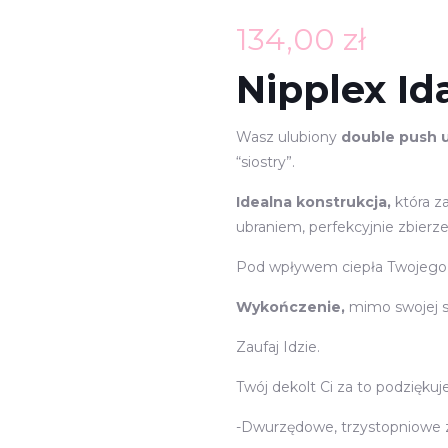
134,00
zł
Nipplex Id
Wasz ulubiony
double push 
“siostry”.
Idealna konstrukcja,
która z
ubraniem, perfekcyjnie zbierze
Pod wpływem ciepła Twojego ci
Wykończenie,
mimo swojej s
Zaufaj Idzie.
Twój dekolt Ci za to podziękuj
-Dwurzędowe, trzystopniowe z