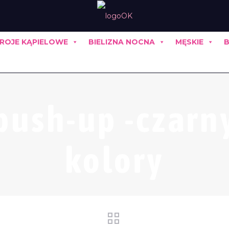
ROJE KĄPIELOWE
BIELIZNA NOCNA
MĘSKIE
B
push-up -czarn
kolory