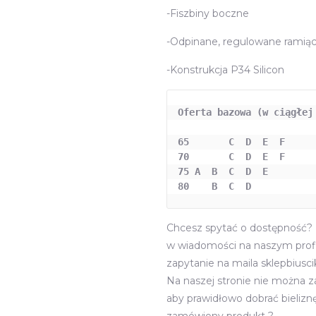
-Fiszbiny boczne
-Odpinane, regulowane ramią
-Konstrukcja P34 Silicon
Oferta bazowa (w ciągłej
65       C  D  E  F
70       C  D  E  F
75 A  B  C  D  E
80    B  C  D
Chcesz spytać o dostępność? z
w wiadomości na naszym profi
zapytanie na maila sklepbiusc
Na naszej stronie nie można 
aby prawidłowo dobrać bieliz