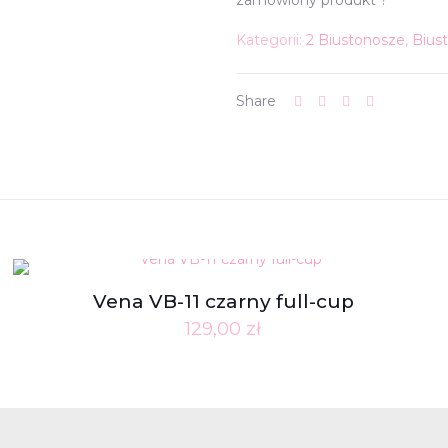
zamówiony produkt ?
Kategorii:
2 Biustonosze
,
Bius
Share
Vena VB-11 czarny full-cup
129,00
zł