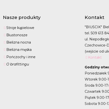
Nasze produkty
Kontakt
"BIUŚCIK" Biel
Stroje kąpielowe
tel. 509 613 8
Biustonosze
ul. Niepodległ
Bielizna nocna
Czechowice-D
Bielizna męska
(wejście od uli
Pończochy i inne
Kontakt
O brafittingu
Godziny otwa
Poniedziałek 
Wtorek 9.00-
Środa 9.00-17
Czwartek 9.00
Piątek 9.00-1
Sobota 9.00-1