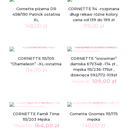
Cornette piżama DR
CORNETTE 114 -rozpinana
458/190 Patrick ostatnia
długi rekaw różne kolory
XL
cena od 139 do 199 zł
148,00
zł
119,00
zł
W PROMOCJI
CORNETTE 115/105
CORNETTE “snowman”
“Chameleon” -XL-ostatnia
damska 671/348 -174 zł ,
114,00
zł
męska 115/236-179zł ,
dziecięca 592/172-109zł
Pierwotna
Aktu
109,00
zł
119,00
zł
cena
cena
wynosiła:
wynos
119,00 zł.
109,00
W PROMOCJI
CORNETTE Famili Time
Cornette Gnomes 115/175
115/203 Męska
męska
Pierwotna
Aktualna
164,00
zł
146,00
zł
176,00
zł