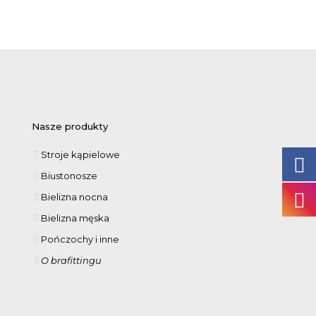
cena
cena
wynosiła:
wynosi:
176,00 zł.
164,00 zł.
Nasze produkty
Stroje kąpielowe
Biustonosze
Bielizna nocna
Bielizna męska
Pończochy i inne
O brafittingu