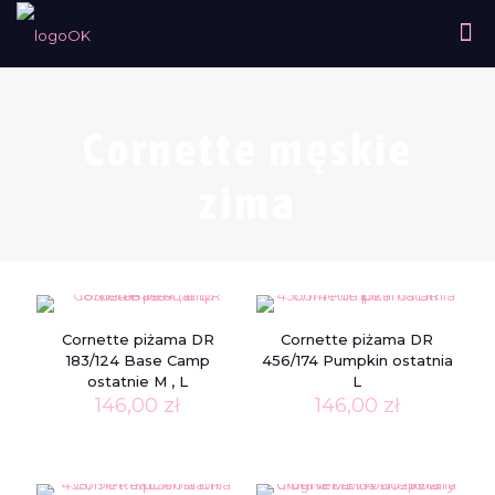
Cornette męskie
zima
Cornette piżama DR
Cornette piżama DR
183/124 Base Camp
456/174 Pumpkin ostatnia
ostatnie M , L
L
146,00
zł
146,00
zł